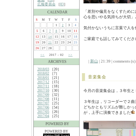
桑畑
［
28
］
広報委員会
［
83
］
「差別や偏見をなくすために
CALENDAR
心を思いやる気持ちが大切」
S
M
T
W
T
F
S
1
2
3
4
気付かないうちに言葉で人を
5
6
7
8
9
10
11
12
13
14
15
16
17
18
ご家庭でも話してみてくださ
19
20
21
22
23
24
25
26
27
28
<<
2017 - 02
>>
|
新山
| 21:39 | comments (x) 
ARCHIVES
2018/03
［20］
2018/02
［7］
音楽集会
2018/01
［21］
2017/12
［15］
2017/11
［18］
2017/10
［30］
今月の音楽集会は，３年生と
2017/09
［32］
2017/08
［11］
３年生は，リコーダーで２曲
2017/07
［25］
どちかともリズムが難しかっ
2017/06
［54］
2017/05
［26］
が，上手に演奏できました
2017/04
［25］
POWERED BY
POWERED BY