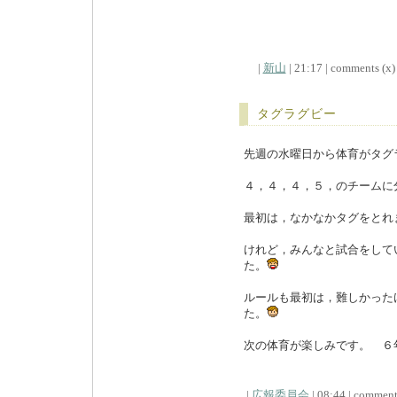
|
新山
| 21:17 | comments (x) 
タグラグビー
先週の水曜日から体育がタグ
４，４，４，５，のチームに
最初は，なかなかタグをとれ
けれど，みんなと試合をして
た。
ルールも最初は，難しかった
た。
次の体育が楽しみです。 ６
|
広報委員会
| 08:44 | comments