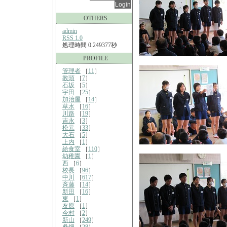
OTHERS
admin
RSS 1.0
処理時間 0.249377秒
PROFILE
管理者
［
11
］
教頭
［
7
］
石坂
［
5
］
宇田
［
25
］
加治屋
［
14
］
草水
［
16
］
川路
［
19
］
吉永
［
3
］
松元
［
33
］
大石
［
5
］
上内
［
1
］
給食室
［
110
］
幼稚園
［
1
］
西
［
6
］
校長
［
96
］
中川
［
617
］
斉藤
［
14
］
新田
［
16
］
東
［
1
］
友原
［
1
］
今村
［
2
］
新山
［
249
］