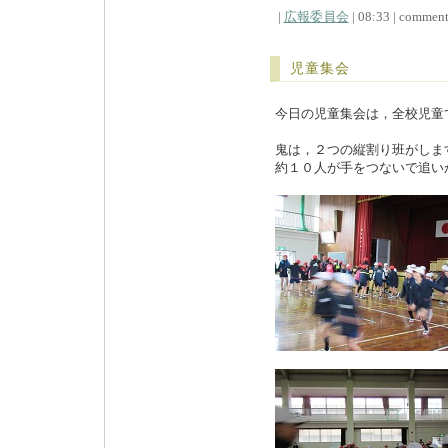
|
広報委員会
| 08:33 | comments
児童集会
今日の児童集会は，全校児童
鬼は，２つの縦割り班がしま
約１０人が手をつないで追い