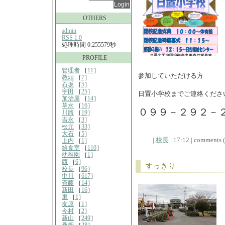
OTHERS
admin
RSS 1.0
処理時間 0.255579秒
PROFILE
管理者
［
11
］
参加していただける方
教頭
［
7
］
石坂
［
5
］
宇田
［
25
］
日置小学校までご連絡くださ
加治屋
［
14
］
草水
［
16
］
０９９－２９２－
川路
［
19
］
吉永
［
3
］
松元
［
33
］
大石
［
5
］
|
校長
| 17:12 | comments (x
上内
［
1
］
給食室
［
110
］
幼稚園
［
1
］
西
［
6
］
すっきり
校長
［
96
］
中川
［
617
］
斉藤
［
14
］
新田
［
16
］
東
［
1
］
友原
［
1
］
今村
［
2
］
新山
［
249
］