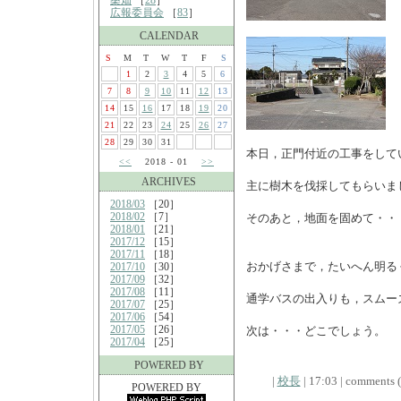
桑畑
［
28
］
広報委員会
［
83
］
CALENDAR
S
M
T
W
T
F
S
1
2
3
4
5
6
7
8
9
10
11
12
13
14
15
16
17
18
19
20
21
22
23
24
25
26
27
28
29
30
31
本日，正門付近の工事をして
<<
2018 - 01
>>
ARCHIVES
主に樹木を伐採してもらいま
2018/03
［20］
2018/02
［7］
そのあと，地面を固めて・・
2018/01
［21］
2017/12
［15］
2017/11
［18］
おかげさまで，たいへん明る
2017/10
［30］
2017/09
［32］
2017/08
［11］
通学バスの出入りも，スムー
2017/07
［25］
2017/06
［54］
2017/05
［26］
次は・・・どこでしょう。
2017/04
［25］
POWERED BY
|
校長
| 17:03 | comments (x
POWERED BY