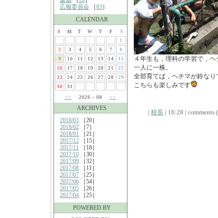
桑畑
［
28
］
広報委員会
［
83
］
CALENDAR
S
M
T
W
T
F
S
1
2
3
4
5
6
7
8
４年生も，理科の学習で，ヘ
9
10
11
12
13
14
15
一人に一株。
16
17
18
19
20
21
22
全部育てば，ヘチマが鈴なり
23
24
25
26
27
28
29
こちらも楽しみです
30
31
<<
2026 - 08
>>
ARCHIVES
|
校長
| 16:28 | comments (x
2018/03
［20］
2018/02
［7］
2018/01
［21］
2017/12
［15］
2017/11
［18］
2017/10
［30］
2017/09
［32］
2017/08
［11］
2017/07
［25］
2017/06
［54］
2017/05
［26］
2017/04
［25］
POWERED BY