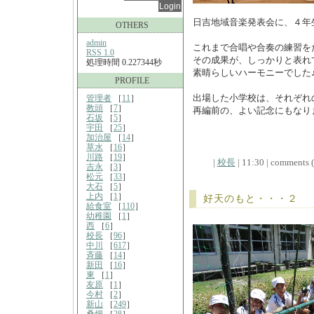
日吉地域音楽発表会に、４年
OTHERS
admin
これまで合唱や合奏の練習を
RSS 1.0
その成果が、しっかりと表れ
処理時間 0.227344秒
素晴らしいハーモニーでした
PROFILE
出場した小学校は、それぞれ
管理者
［
11
］
教頭
［
7
］
再編前の、よい記念にもなり
石坂
［
5
］
宇田
［
25
］
加治屋
［
14
］
草水
［
16
］
川路
［
19
］
|
校長
| 11:30 | comments (x
吉永
［
3
］
松元
［
33
］
大石
［
5
］
上内
［
1
］
好天のもと・・・２
給食室
［
110
］
幼稚園
［
1
］
西
［
6
］
校長
［
96
］
中川
［
617
］
斉藤
［
14
］
新田
［
16
］
東
［
1
］
友原
［
1
］
今村
［
2
］
新山
［
249
］