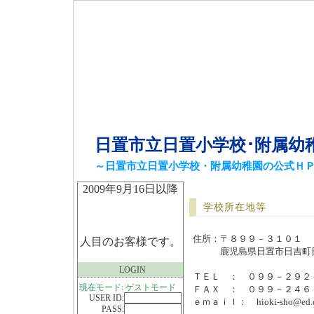
日置市立日置小学校･附属幼
～日置市立日置小学校・附属幼稚園の公式Ｈ
2009年9月16日以降
学校所在地等
住所：〒８９９－３１０１
人目のお客様です。
鹿児島県日置市日吉町日
LOGIN
ＴＥＬ ： ０９９－２９２
現在モード: ゲストモード
ＦＡＸ ： ０９９－２４６
USER ID:
ｅｍａｉｌ： hioki-sho@ed.city
PASS: