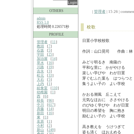
OTHERS
|
管理者
| 15:26 | comment
admin
RSS 1.0
処理時間 0.226571秒
校歌
PROFILE
日置小学校校歌
管理者
［
11
］
教頭
［
7
］
石坂
［
5
］
作詞：山口晃司 作曲：林
宇田
［
25
］
加治屋
［
14
］
みどり明るき 南薩の
草水
［
16
］
川路
［
19
］
平和な里に かがやける
吉永
［
3
］
楽しい学びや わが日置
松元
［
33
］
芽ぐむふた葉も はつらつと
大石
［
5
］
集うよい子の よい学校
上内
［
1
］
給食室
［
110
］
幼稚園
［
1
］
かおる潮風 丘こえて
西
［
6
］
元気なほおに ささやける
校長
［
96
］
中川
［
617
］
のびゆく学びや わが日置
斉藤
［
14
］
明日の希望を 胸に抱き
新田
［
16
］
励むよい子の よい学校
東
［
1
］
友原
［
1
］
今村
［
2
］
高き教えを うけつぎて
新山
［
249
］
姿も清く ほおえめる