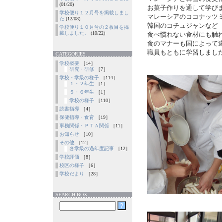
(01/20)
お菓子作りを通して学び
学校便り１２月号を掲載しまし
マレーシアのココナッツ
た
(12/08)
韓国のコチュジャンなど
学校便り１０月号の２枚目を掲
載しました。
(10/22)
食べ慣れない食材にも触
食のマナーも国によって
職員もともに学習しまし
CATEGORIES
学校概要
［14］
研究・研修
［7］
学校・学級の様子
［114］
１・２年生
［1］
５・６年生
［1］
学校の様子
［110］
読書指導
［4］
保健指導・食育
［19］
事務関係・ＰＴＡ関係
［11］
お知らせ
［10］
その他
［12］
各学級の過年度記事
［12］
学校評価
［8］
校区の様子
［6］
学校だより
［28］
SEARCH BOX