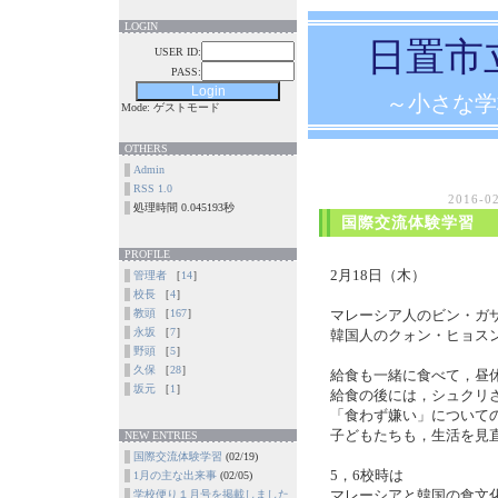
LOGIN
日置市
USER ID:
PASS:
～小さな学
Mode: ゲストモード
OTHERS
Admin
RSS 1.0
2016-0
処理時間 0.045193秒
国際交流体験学習
PROFILE
2月18日（木）
管理者
［
14
］
校長
［
4
］
教頭
［
167
］
マレーシア人のビン・ガ
永坂
［
7
］
韓国人のクォン・ヒョス
野頭
［
5
］
久保
［
28
］
給食も一緒に食べて，昼
坂元
［
1
］
給食の後には，シュクリ
「食わず嫌い」について
子どもたちも，生活を見
NEW ENTRIES
国際交流体験学習
(02/19)
5，6校時は
1月の主な出来事
(02/05)
マレーシアと韓国の食文
学校便り１月号を掲載しました