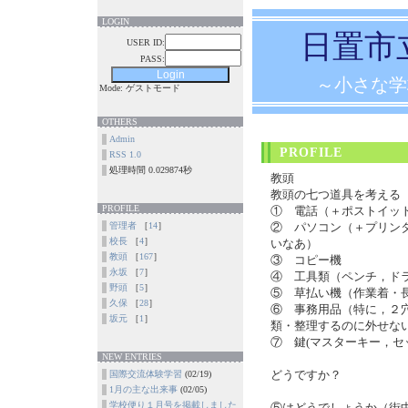
LOGIN
日置市
USER ID:
PASS:
～小さな学
Mode: ゲストモード
OTHERS
Admin
PROFILE
RSS 1.0
処理時間 0.029874秒
教頭
教頭の七つ道具を考える
PROFILE
① 電話（＋ポストイッ
管理者
［
14
］
② パソコン（＋プリン
校長
［
4
］
いなあ）
教頭
［
167
］
③ コピー機
永坂
［
7
］
④ 工具類（ペンチ，ド
野頭
［
5
］
⑤ 草払い機（作業着・
久保
［
28
］
⑥ 事務用品（特に，２
坂元
［
1
］
類・整理するのに外せな
⑦ 鍵(マスターキー，セ
NEW ENTRIES
どうですか？
国際交流体験学習
(02/19)
1月の主な出来事
(02/05)
学校便り１月号を掲載しました
⑤はどうでしょうか（街