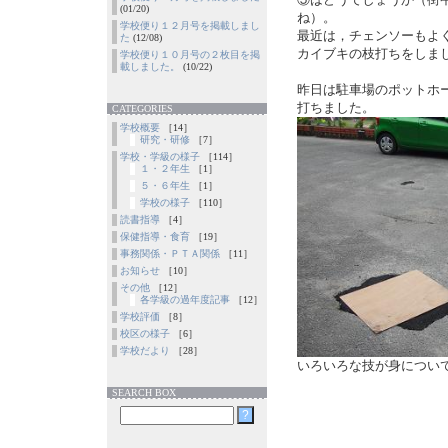
(01/20)
ね）。
学校便り１２月号を掲載しまし
最近は，チェンソーもよ
た
(12/08)
カイブキの枝打ちをしま
学校便り１０月号の２枚目を掲
載しました。
(10/22)
昨日は駐車場のポットホ
打ちました。
CATEGORIES
学校概要
［14］
研究・研修
［7］
学校・学級の様子
［114］
１・２年生
［1］
５・６年生
［1］
学校の様子
［110］
読書指導
［4］
保健指導・食育
［19］
事務関係・ＰＴＡ関係
［11］
お知らせ
［10］
その他
［12］
各学級の過年度記事
［12］
学校評価
［8］
校区の様子
［6］
学校だより
［28］
いろいろな技が身につい
SEARCH BOX