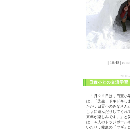
|| 16:48 | comm
2010
日置小との交流学習
１月２２日は，日置小学
は，「先生，ドキドキし
たが，日置小のみなさん
しょに遊んだりしてくれ
来年が楽しみです。」と
は，４人のドッジボール
いたり，校庭の「ヤギ」