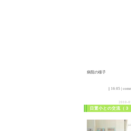
病院の様子
|| 16:05 | comm
2010-
日置小との交流（３