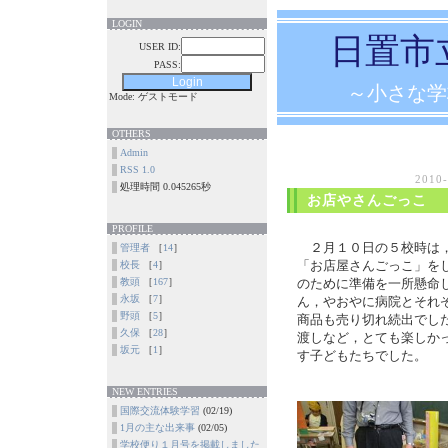
LOGIN
日置市
USER ID:
PASS:
～小さな学
Mode: ゲストモード
OTHERS
Admin
RSS 1.0
2010
処理時間 0.045265秒
お店やさんごっこ
PROFILE
２月１０日の５校時は，
管理者
［
14
］
「お店屋さんごっこ」を
校長
［
4
］
教頭
［
167
］
のために準備を一所懸命
永坂
［
7
］
ん，やおやに病院とそれ
野頭
［
5
］
商品も売り切れ続出でし
久保
［
28
］
渡しなど，とても楽しか
坂元
［
1
］
す子どもたちでした。
NEW ENTRIES
国際交流体験学習
(02/19)
1月の主な出来事
(02/05)
学校便り１月号を掲載しました