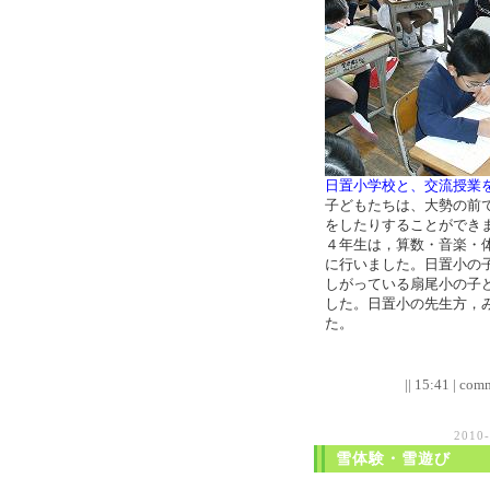
日置小学校と、交流授業
子どもたちは、大勢の前
をしたりすることができ
４年生は，算数・音楽・
に行いました。日置小の
しがっている扇尾小の子
した。日置小の先生方，
た。
|| 15:41 | comm
2010
雪体験・雪遊び