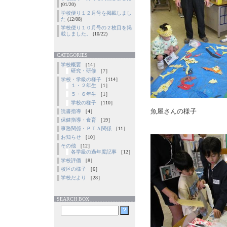
(01/20)
学校便り１２月号を掲載しまし
た
(12/08)
学校便り１０月号の２枚目を掲
載しました。
(10/22)
CATEGORIES
学校概要
［14］
研究・研修
［7］
学校・学級の様子
［114］
１・２年生
［1］
５・６年生
［1］
学校の様子
［110］
魚屋さんの様子
読書指導
［4］
保健指導・食育
［19］
事務関係・ＰＴＡ関係
［11］
お知らせ
［10］
その他
［12］
各学級の過年度記事
［12］
学校評価
［8］
校区の様子
［6］
学校だより
［28］
SEARCH BOX