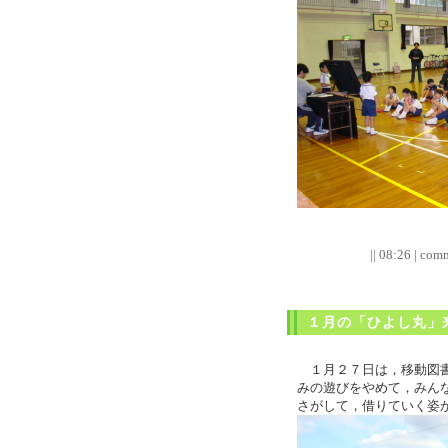
|| 08:26 | comm
１月の「ひよし丸」
１月２７日は，移動図書
みの遊びをやめて，みん
さがして，借りていく姿