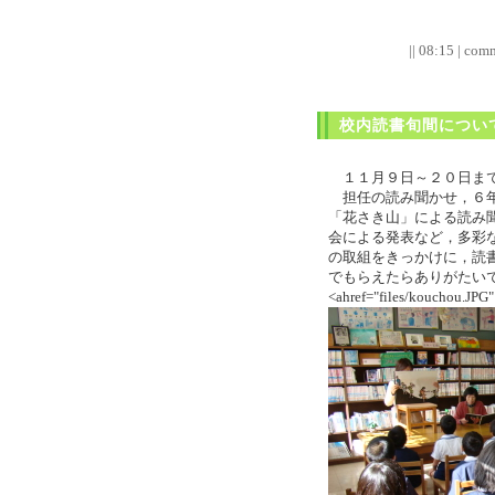
|| 08:15 | comm
校内読書旬間につい
１１月９日～２０日まで
担任の読み聞かせ，６年
「花さき山」による読み
会による発表など，多彩
の取組をきっかけに，読
でもらえたらありがたい
<ahref="files/kouchou.JPG"