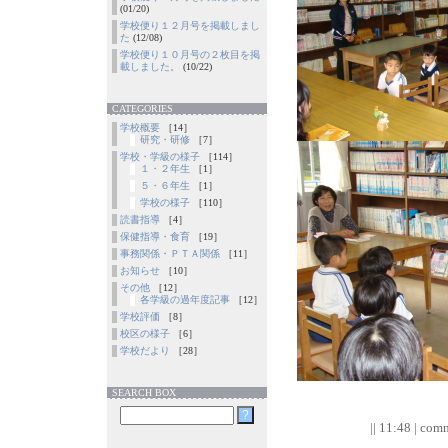
(01/20)
学校便り１２月号を掲載しまし
た
(12/08)
学校便り１０月号の２枚目を掲
載しました。
(10/22)
CATEGORIES
学校概要
［14］
研究・研修
［7］
学校・学級の様子
［114］
１・２年生
［1］
５・６年生
［1］
学校の様子
［110］
読書指導
［4］
保健指導・食育
［19］
事務関係・ＰＴＡ関係
［11］
お知らせ
［10］
その他
［12］
各学級の過年度記事
［12］
学校評価
［8］
校区の様子
［6］
学校だより
［28］
SEARCH BOX
|| 11:48 | comm