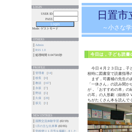
LOGIN
日置市
USER ID:
PASS:
～小さな学
Mode: ゲストモード
OTHERS
Admin
RSS 1.0
今日は，子ども読書
処理時間 0.047581秒
PROFILE
今日４月２３日は，子ど
管理者
［
14
］
校時に図書室で読書指導
校長
［
4
］
まず，司書補の先生のあ
教頭
［
167
］
「一休さん」の読み聞か
永坂
［
7
］
が，「おすすめの本」の
野頭
［
5
］
の耳」の人形劇（録画Ｄ
久保
［
28
］
ちがたくさん本を読んで
坂元
［
1
］
NEW ENTRIES
国際交流体験学習
(02/19)
1月の主な出来事
(02/05)
学校便り１月号を掲載しました