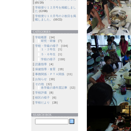
(01/20)
学校便り１２月号を掲載しまし
た
(12/08)
学校便り１０月号の２枚目を掲
載しました。
(10/22)
CATEGORIES
学校概要
［14］
研究・研修
［7］
学校・学級の様子
［114］
１・２年生
［1］
５・６年生
［1］
学校の様子
［110］
読書指導
［4］
保健指導・食育
［19］
事務関係・ＰＴＡ関係
［11］
お知らせ
［10］
その他
［12］
各学級の過年度記事
［12］
学校評価
［8］
校区の様子
［6］
学校だより
［28］
SEARCH BOX