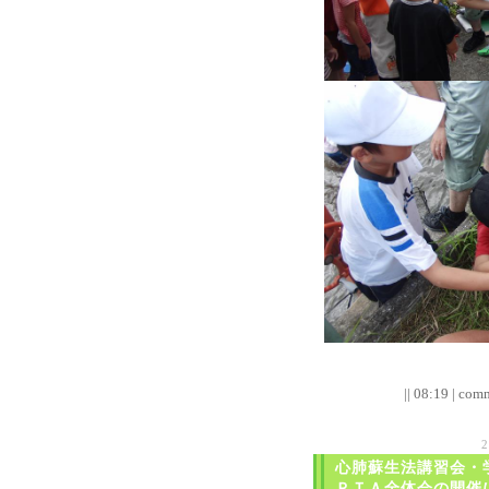
|| 08:19 | comm
心肺蘇生法講習会・
ＰＴＡ全体会の開催