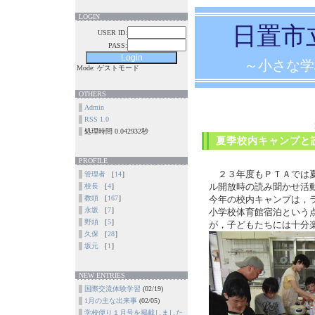
LOGIN
日置市
USER ID:
PASS:
～小さな学
Mode: ゲストモード
OTHERS
Admin
RSS 1.0
処理時間 0.042932秒
夏季校内キャンプと
PROFILE
２３年度もＰＴＡでは夏
管理者
［
14
］
ル開放時の読み聞かせ活
校長
［
4
］
教頭
［
167
］
今年の校内キャンプは，
永坂
［
7
］
小学校体育館宿泊という
野頭
［
5
］
が，子どもたちには十分
久保
［
28
］
坂元
［
1
］
NEW ENTRIES
国際交流体験学習
(02/19)
1月の主な出来事
(02/05)
学校便り１月号を掲載しました