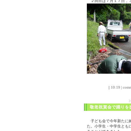
２回目は７月１７日，３
|| 10:19 | comm
2
敬老祝賀会で踊りを
子ども会で今年新たに練
た。小学生・中学生とも