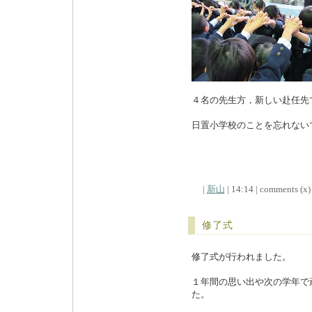
４名の先生方，新しい赴任先
日置小学校のことを忘れない
|
新山
| 14:14 | comments (x) 
修了式
修了式が行われました。
１年間の思い出や次の学年で
た。