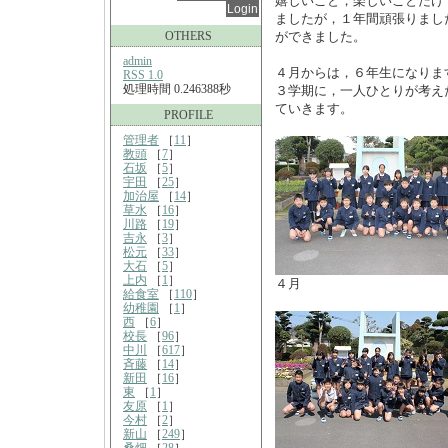
嬉しいこと，楽しいことだけ
ましたが，１年間頑張りまし
OTHERS
ができました。
admin
４月からは，６年生になりま
RSS 1.0
処理時間 0.246388秒
３学期に，一人ひとりが考え
ていきます。
PROFILE
管理者
［
11
］
教頭
［
7
］
石坂
［
5
］
宇田
［
25
］
加治屋
［
14
］
草水
［
16
］
川路
［
19
］
吉永
［
3
］
松元
［
33
］
大石
［
5
］
上内
［
1
］
４月
給食室
［
110
］
幼稚園
［
1
］
西
［
6
］
校長
［
96
］
中川
［
617
］
斉藤
［
14
］
新田
［
16
］
東
［
1
］
友原
［
1
］
今村
［
2
］
新山
［
249
］