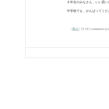
６年生のみなさん，いい思い
中学校でも，がんばってくだ
|
新山
| 15:10 | comments (x) 