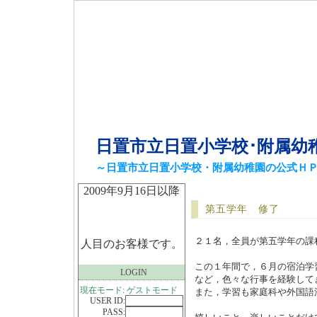
日置市立日置小学校･附属幼
～日置市立日置小学校・附属幼稚園の公式Ｈ
2009年9月16日以降
第五学年 修了
２１名，全員が第五学年の課
人目のお客様です。
この１年間で，６月の宿泊学
LOGIN
など，色々な行事を経験して
現在モード: ゲストモード
また，学習も家庭科や外国語
USER ID:
PASS: