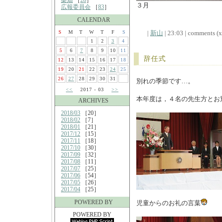
桑畑
［
28
］
３月
広報委員会
［
83
］
CALENDAR
S
M
T
W
T
F
S
|
新山
| 23:03 | comments (x)
1
2
3
4
5
6
7
8
9
10
11
辞任式
12
13
14
15
16
17
18
19
20
21
22
23
24
25
26
27
28
29
30
31
別れの季節です…。
<<
2017 - 03
>>
本年度は，４名の先生方とお
ARCHIVES
2018/03
［20］
2018/02
［7］
2018/01
［21］
2017/12
［15］
2017/11
［18］
2017/10
［30］
2017/09
［32］
2017/08
［11］
2017/07
［25］
2017/06
［54］
2017/05
［26］
2017/04
［25］
POWERED BY
児童からのお礼の言葉
POWERED BY