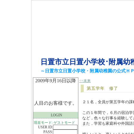
日置市立日置小学校･附属幼
～日置市立日置小学校・附属幼稚園の公式Ｈ
2009年9月16日以降
<<未来
第五学年 修了
２１名，全員が第五学年の課
人目のお客様です。
この１年間で，６月の宿泊学
LOGIN
など，色々な行事を経験して
現在モード: ゲストモード
また，学習も家庭科や外国語
USER ID:
PASS: