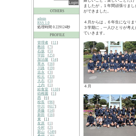
嬉しいこと，楽しいことだけ
ましたが，１年間頑張りまし
OTHERS
ができました。
admin
４月からは，６年生になりま
RSS 1.0
処理時間 0.229124秒
３学期に，一人ひとりが考え
ていきます。
PROFILE
管理者
［
11
］
教頭
［
7
］
石坂
［
5
］
宇田
［
25
］
加治屋
［
14
］
草水
［
16
］
川路
［
19
］
吉永
［
3
］
松元
［
33
］
大石
［
5
］
上内
［
1
］
４月
給食室
［
110
］
幼稚園
［
1
］
西
［
6
］
校長
［
96
］
中川
［
617
］
斉藤
［
14
］
新田
［
16
］
東
［
1
］
友原
［
1
］
今村
［
2
］
新山
［
249
］