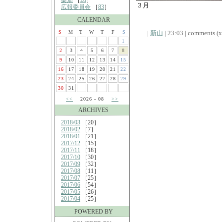
桑畑
［
28
］
３月
広報委員会
［
83
］
CALENDAR
S
M
T
W
T
F
S
|
新山
| 23:03 | comments (x)
1
2
3
4
5
6
7
8
9
10
11
12
13
14
15
16
17
18
19
20
21
22
23
24
25
26
27
28
29
30
31
<<
2026 - 08
>>
ARCHIVES
2018/03
［20］
2018/02
［7］
2018/01
［21］
2017/12
［15］
2017/11
［18］
2017/10
［30］
2017/09
［32］
2017/08
［11］
2017/07
［25］
2017/06
［54］
2017/05
［26］
2017/04
［25］
POWERED BY