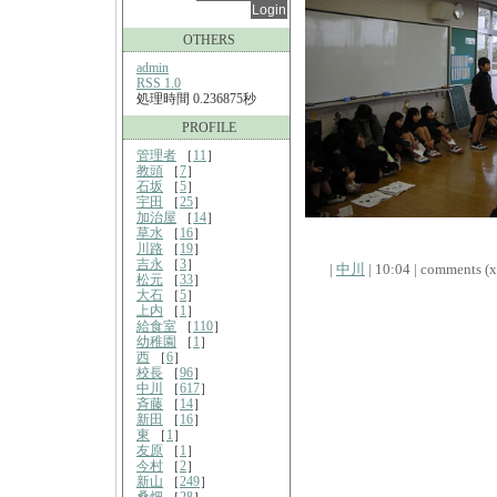
OTHERS
admin
RSS 1.0
処理時間 0.236875秒
PROFILE
管理者
［
11
］
教頭
［
7
］
石坂
［
5
］
宇田
［
25
］
加治屋
［
14
］
草水
［
16
］
川路
［
19
］
吉永
［
3
］
|
中川
| 10:04 | comments (x)
松元
［
33
］
大石
［
5
］
上内
［
1
］
給食室
［
110
］
幼稚園
［
1
］
西
［
6
］
校長
［
96
］
中川
［
617
］
斉藤
［
14
］
新田
［
16
］
東
［
1
］
友原
［
1
］
今村
［
2
］
新山
［
249
］