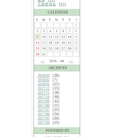
桑畑
［
28
］
広報委員会
［
83
］
CALENDAR
S
M
T
W
T
F
S
1
2
3
4
5
6
7
8
9
10
11
12
13
14
15
16
17
18
19
20
21
22
23
24
25
26
27
28
29
30
31
<<
2026 - 08
>>
ARCHIVES
2018/03
［20］
2018/02
［7］
2018/01
［21］
2017/12
［15］
2017/11
［18］
2017/10
［30］
2017/09
［32］
2017/08
［11］
2017/07
［25］
2017/06
［54］
2017/05
［26］
2017/04
［25］
POWERED BY