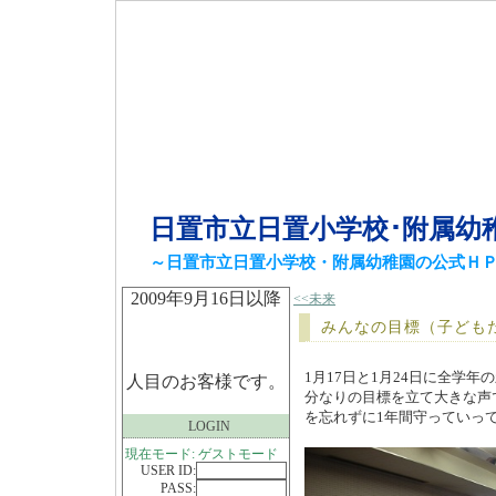
日置市立日置小学校･附属幼
～日置市立日置小学校・附属幼稚園の公式Ｈ
2009年9月16日以降
<<未来
みんなの目標（子ども
1月17日と1月24日に全学
人目のお客様です。
分なりの目標を立て大きな声
を忘れずに1年間守っていっ
LOGIN
現在モード: ゲストモード
USER ID:
PASS: