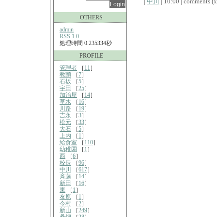
|
中川
| 10:00 | comments (x)
OTHERS
admin
RSS 1.0
処理時間 0.235334秒
PROFILE
管理者
［
11
］
教頭
［
7
］
石坂
［
5
］
宇田
［
25
］
加治屋
［
14
］
草水
［
16
］
川路
［
19
］
吉永
［
3
］
松元
［
33
］
大石
［
5
］
上内
［
1
］
給食室
［
110
］
幼稚園
［
1
］
西
［
6
］
校長
［
96
］
中川
［
617
］
斉藤
［
14
］
新田
［
16
］
東
［
1
］
友原
［
1
］
今村
［
2
］
新山
［
249
］