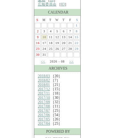
桑畑
［
28
］
広報委員会
［
83
］
CALENDAR
S
M
T
W
T
F
S
1
2
3
4
5
6
7
8
9
10
11
12
13
14
15
16
17
18
19
20
21
22
23
24
25
26
27
28
29
30
31
<<
2026 - 08
>>
ARCHIVES
2018/03
［20］
2018/02
［7］
2018/01
［21］
2017/12
［15］
2017/11
［18］
2017/10
［30］
2017/09
［32］
2017/08
［11］
2017/07
［25］
2017/06
［54］
2017/05
［26］
2017/04
［25］
POWERED BY