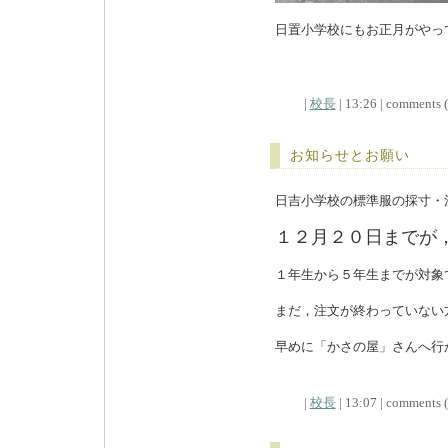
日置小学校にもお正月がやっ
|
校長
| 13:26 | comments (x
お知らせとお願い
日吉小学校の標準服の採寸・
１２月２０日までが
１年生から５年生までが対象
まだ，注文が終わっていない
早めに「かさの屋」さんへ行
|
校長
| 13:07 | comments (x