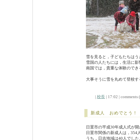
雪を見ると，子どもたちはう
雪国の人たちには，生活に影
南国では，貴重な体験のでき
大事そうに雪を丸めて登校す
|
校長
| 17:02 | comments (x
新成人 おめでとう！
日置市の平成30年成人式が
日置市関係の新成人は，354
うち，日吉地域は40人でした