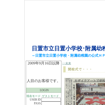
日置市立日置小学校･附属幼
～日置市立日置小学校・附属幼稚園の公式Ｈ
2009年9月16日以降
<<未来
開校式で・・・
人目のお客様です。
LOGIN
現在モード: ゲストモード
USER ID:
PASS: