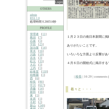
OTHERS
admin
RSS 1.0
処理時間 0.260514秒
PROFILE
管理者
［
11
］
１月２３日の南日本新聞に掲
教頭
［
7
］
石坂
［
5
］
宇田
［
25
］
ありがたいことです。
加治屋
［
14
］
草水
［
16
］
いろいろな方面より反響があ
川路
［
19
］
吉永
［
3
］
松元
［
33
］
４月６日の開校式に掲示する
大石
［
5
］
上内
［
1
］
給食室
［
110
］
幼稚園
［
1
］
|
校長
| 16:29 | comments (x
西
［
6
］
校長
［
96
］
中川
［
617
］
斉藤
［
14
］
着々と・・・
新田
［
16
］
東
［
1
］
友原
［
1
］
今村
［
2
］
新山
［
249
］