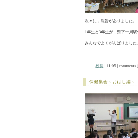
次々に，報告がありました。
1年生と3年生が，県下一周
みんなでよくがんばりました
|
校長
| 11:05 | comments (x
保健集会～おはし編～