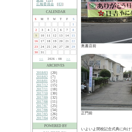
桑畑
［
28
］
広報委員会
［
83
］
CALENDAR
S
M
T
W
T
F
S
1
2
3
4
5
6
7
8
9
10
11
12
13
14
15
16
17
18
19
20
21
22
奥書店前
23
24
25
26
27
28
29
30
31
<<
2026 - 08
>>
ARCHIVES
2018/03
［20］
2018/02
［7］
2018/01
［21］
2017/12
［15］
2017/11
［18］
2017/10
［30］
2017/09
［32］
2017/08
［11］
2017/07
［25］
2017/06
［54］
正門前
2017/05
［26］
2017/04
［25］
POWERED BY
いよいよ閉校記念式典に向け