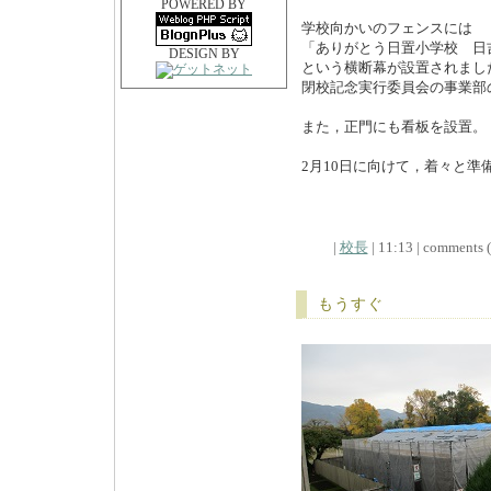
POWERED BY
学校向かいのフェンスには
「ありがとう日置小学校 日
DESIGN BY
という横断幕が設置されまし
閉校記念実行委員会の事業部
また，正門にも看板を設置。
2月10日に向けて，着々と準
|
校長
| 11:13 | comments (x
もうすぐ