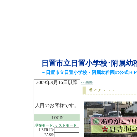
日置市立日置小学校･附属幼
～日置市立日置小学校・附属幼稚園の公式Ｈ
2009年9月16日以降
<<未来
着々と・・・
人目のお客様です。
LOGIN
現在モード: ゲストモード
USER ID:
PASS: