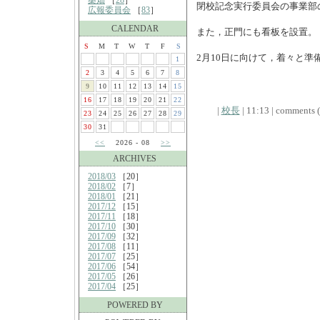
桑畑
［
28
］
閉校記念実行委員会の事業部
広報委員会
［
83
］
CALENDAR
また，正門にも看板を設置。
S
M
T
W
T
F
S
2月10日に向けて，着々と準
1
2
3
4
5
6
7
8
9
10
11
12
13
14
15
16
17
18
19
20
21
22
|
校長
| 11:13 | comments (x
23
24
25
26
27
28
29
30
31
<<
2026 - 08
>>
ARCHIVES
2018/03
［20］
2018/02
［7］
2018/01
［21］
2017/12
［15］
2017/11
［18］
2017/10
［30］
2017/09
［32］
2017/08
［11］
2017/07
［25］
2017/06
［54］
2017/05
［26］
2017/04
［25］
POWERED BY