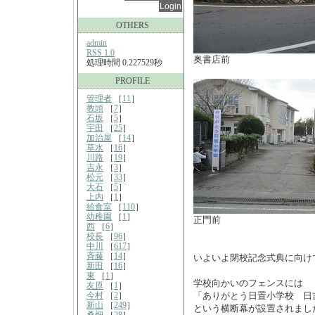
OTHERS
admin
RSS 1.0
奥書店前
処理時間 0.227529秒
PROFILE
管理者
［
11
］
教頭
［
7
］
石坂
［
5
］
宇田
［
25
］
加治屋
［
14
］
草水
［
16
］
川路
［
19
］
吉永
［
3
］
松元
［
33
］
大石
［
5
］
上内
［
1
］
給食室
［
110
］
幼稚園
［
1
］
正門前
西
［
6
］
校長
［
96
］
中川
［
617
］
斉藤
［
14
］
いよいよ閉校記念式典に向け
新田
［
16
］
東
［
1
］
学校向かいのフェンスには
友原
［
1
］
今村
［
2
］
「ありがとう日置小学校 日
新山
［
249
］
という横断幕が設置されまし