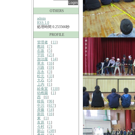
OTHERS
admin
RSS 1.0
処理時間 0.253566秒
PROFILE
管理者
［
11
］
教頭
［
7
］
石坂
［
5
］
宇田
［
25
］
加治屋
［
14
］
草水
［
16
］
川路
［
19
］
吉永
［
3
］
松元
［
33
］
大石
［
5
］
上内
［
1
］
給食室
［
110
］
幼稚園
［
1
］
西
［
6
］
校長
［
96
］
中川
［
617
］
斉藤
［
14
］
新田
［
16
］
東
［
1
］
友原
［
1
］
今村
［
2
］
新山
［
249
］