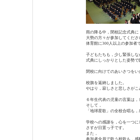
雨の降る中，閉校記念式典に
大勢の方々が参加してくださ
体育館に300人以上の参加者
子どもたちも，少し緊張しな
式典にしっかりとした姿勢で
閉校に向けてのあいさつをい
校旗を返納しました。
やはり，寂しさと悲しさがこ
６年生代表の児童の言葉は，
そして，
「地球星歌」の全校合唱も，
学校への感謝を，心を一つに
さすが日置っ子です。
また，
参加者全員で歌う校歌も，感