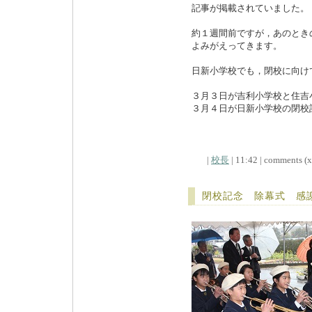
記事が掲載されていました。
約１週間前ですが，あのとき
よみがえってきます。
日新小学校でも，閉校に向け
３月３日が吉利小学校と住吉
３月４日が日新小学校の閉校
|
校長
| 11:42 | comments (x)
閉校記念 除幕式 感