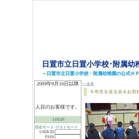
日置市立日置小学校･附属幼
～日置市立日置小学校・附属幼稚園の公式Ｈ
2009年9月16日以降
<<未来
６年生を送る会＆お別
人目のお客様です。
LOGIN
現在モード: ゲストモード
USER ID:
PASS: