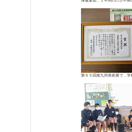
保健集会。１年間のけがや病
第６５回南九州美術展で，学