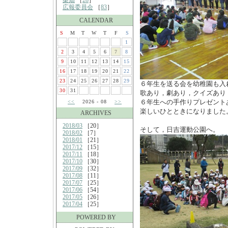
桑畑
［
28
］
広報委員会
［
83
］
CALENDAR
S
M
T
W
T
F
S
1
2
3
4
5
6
7
8
9
10
11
12
13
14
15
16
17
18
19
20
21
22
23
24
25
26
27
28
29
６年生を送る会を幼稚園も入
30
31
歌あり，劇あり，クイズあり
６年生への手作りプレゼント
<<
2026 - 08
>>
楽しいひとときになりました
ARCHIVES
2018/03
［20］
そして，日吉運動公園へ。
2018/02
［7］
2018/01
［21］
2017/12
［15］
2017/11
［18］
2017/10
［30］
2017/09
［32］
2017/08
［11］
2017/07
［25］
2017/06
［54］
2017/05
［26］
2017/04
［25］
POWERED BY