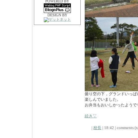
POWERED BY
DESIGN BY
曇り空の下，グランドいっぱ
楽しんでいました。
お弁当もおいしかったようで
続き▽
|
校長
| 18:42 | comments (x)