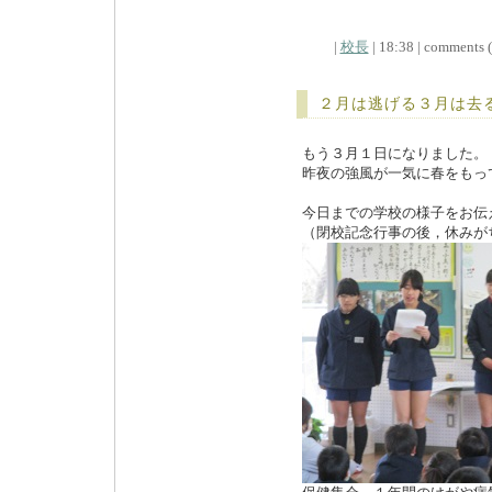
|
校長
| 18:38 | comments (x
２月は逃げる３月は去
もう３月１日になりました。
昨夜の強風が一気に春をもっ
今日までの学校の様子をお伝
（閉校記念行事の後，休みが