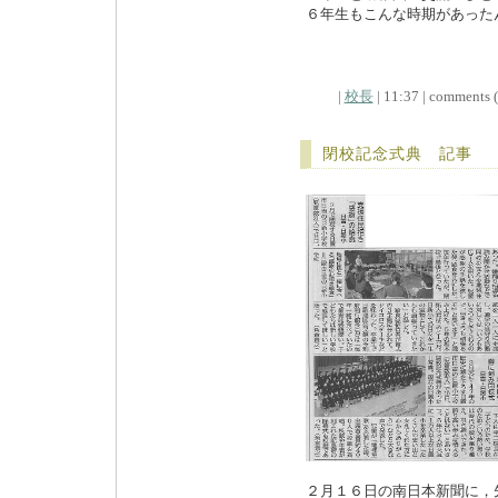
６年生もこんな時期があった
|
校長
| 11:37 | comments (x
閉校記念式典 記事
２月１６日の南日本新聞に，