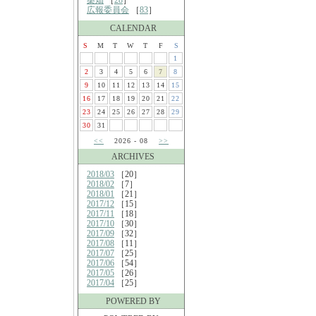
桑畑
［
28
］
広報委員会
［
83
］
CALENDAR
S
M
T
W
T
F
S
1
2
3
4
5
6
7
8
9
10
11
12
13
14
15
16
17
18
19
20
21
22
23
24
25
26
27
28
29
30
31
<<
2026 - 08
>>
ARCHIVES
2018/03
［20］
2018/02
［7］
2018/01
［21］
2017/12
［15］
2017/11
［18］
2017/10
［30］
2017/09
［32］
2017/08
［11］
2017/07
［25］
2017/06
［54］
2017/05
［26］
2017/04
［25］
POWERED BY