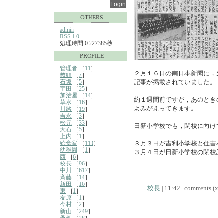
OTHERS
admin
RSS 1.0
処理時間 0.227385秒
PROFILE
管理者
［
11
］
２月１６日の南日本新聞に，
教頭
［
7
］
石坂
［
5
］
記事が掲載されていました。
宇田
［
25
］
加治屋
［
14
］
約１週間前ですが，あのとき
草水
［
16
］
よみがえってきます。
川路
［
19
］
吉永
［
3
］
松元
［
33
］
日新小学校でも，閉校に向け
大石
［
5
］
上内
［
1
］
給食室
［
110
］
３月３日が吉利小学校と住吉
幼稚園
［
1
］
３月４日が日新小学校の閉校
西
［
6
］
校長
［
96
］
中川
［
617
］
斉藤
［
14
］
新田
［
16
］
|
校長
| 11:42 | comments (x)
東
［
1
］
友原
［
1
］
今村
［
2
］
新山
［
249
］