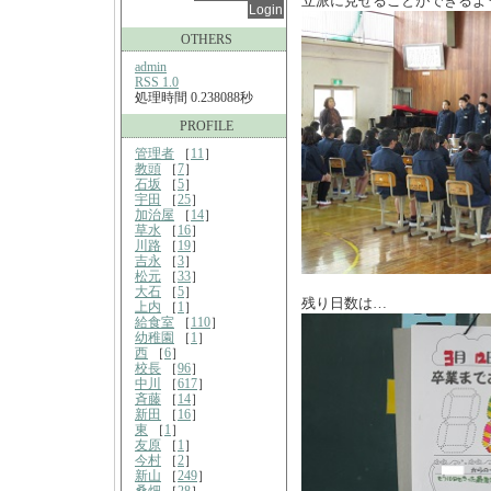
立派に見せることができるよ
OTHERS
admin
RSS 1.0
処理時間 0.238088秒
PROFILE
管理者
［
11
］
教頭
［
7
］
石坂
［
5
］
宇田
［
25
］
加治屋
［
14
］
草水
［
16
］
川路
［
19
］
吉永
［
3
］
松元
［
33
］
大石
［
5
］
残り日数は…
上内
［
1
］
給食室
［
110
］
幼稚園
［
1
］
西
［
6
］
校長
［
96
］
中川
［
617
］
斉藤
［
14
］
新田
［
16
］
東
［
1
］
友原
［
1
］
今村
［
2
］
新山
［
249
］