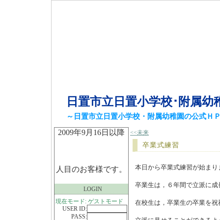
日置市立日置小学校･附属幼
～日置市立日置小学校・附属幼稚園の公式Ｈ
2009年9月16日以降
<<未来
卒業式練習
本日から卒業式練習が始まり
人目のお客様です。
卒業生は，６年間で立派に成
LOGIN
現在モード: ゲストモード
在校生は，卒業生の卒業を祝
USER ID:
PASS: