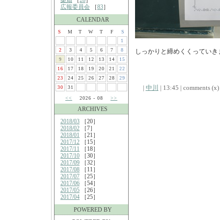
桑畑
［
28
］
広報委員会
［
83
］
CALENDAR
S
M
T
W
T
F
S
1
2
3
4
5
6
7
8
しっかりと締めくくっていきまし
9
10
11
12
13
14
15
16
17
18
19
20
21
22
23
24
25
26
27
28
29
|
中川
| 13:45 | comments (x) 
30
31
<<
2026 - 08
>>
ARCHIVES
2018/03
［20］
2018/02
［7］
2018/01
［21］
2017/12
［15］
2017/11
［18］
2017/10
［30］
2017/09
［32］
2017/08
［11］
2017/07
［25］
2017/06
［54］
2017/05
［26］
2017/04
［25］
POWERED BY