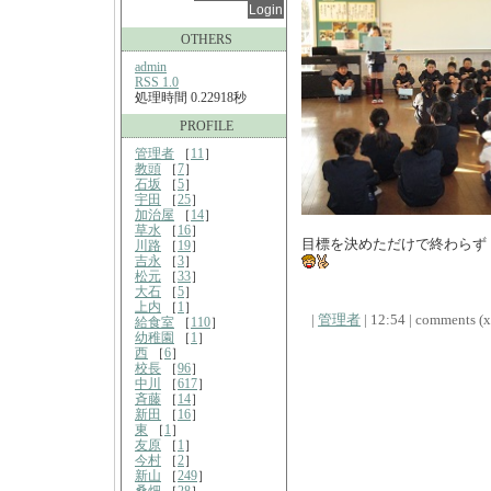
OTHERS
admin
RSS 1.0
処理時間 0.22918秒
PROFILE
管理者
［
11
］
教頭
［
7
］
石坂
［
5
］
宇田
［
25
］
加治屋
［
14
］
草水
［
16
］
目標を決めただけで終わらず
川路
［
19
］
吉永
［
3
］
松元
［
33
］
大石
［
5
］
上内
［
1
］
|
管理者
| 12:54 | comments (x)
給食室
［
110
］
幼稚園
［
1
］
西
［
6
］
校長
［
96
］
中川
［
617
］
斉藤
［
14
］
新田
［
16
］
東
［
1
］
友原
［
1
］
今村
［
2
］
新山
［
249
］