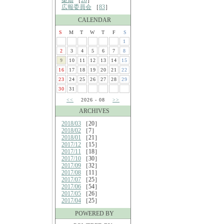
桑畑
［
28
］
広報委員会
［
83
］
CALENDAR
S
M
T
W
T
F
S
1
2
3
4
5
6
7
8
9
10
11
12
13
14
15
16
17
18
19
20
21
22
23
24
25
26
27
28
29
30
31
<<
2026 - 08
>>
ARCHIVES
2018/03
［20］
2018/02
［7］
2018/01
［21］
2017/12
［15］
2017/11
［18］
2017/10
［30］
2017/09
［32］
2017/08
［11］
2017/07
［25］
2017/06
［54］
2017/05
［26］
2017/04
［25］
POWERED BY