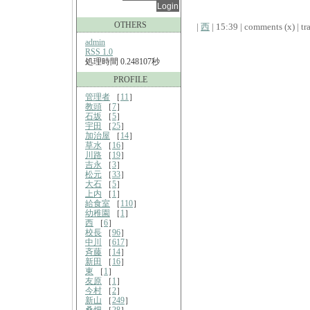
OTHERS
|
西
| 15:39 | comments (x) | tr
admin
RSS 1.0
処理時間 0.248107秒
PROFILE
管理者
［
11
］
教頭
［
7
］
石坂
［
5
］
宇田
［
25
］
加治屋
［
14
］
草水
［
16
］
川路
［
19
］
吉永
［
3
］
松元
［
33
］
大石
［
5
］
上内
［
1
］
給食室
［
110
］
幼稚園
［
1
］
西
［
6
］
校長
［
96
］
中川
［
617
］
斉藤
［
14
］
新田
［
16
］
東
［
1
］
友原
［
1
］
今村
［
2
］
新山
［
249
］