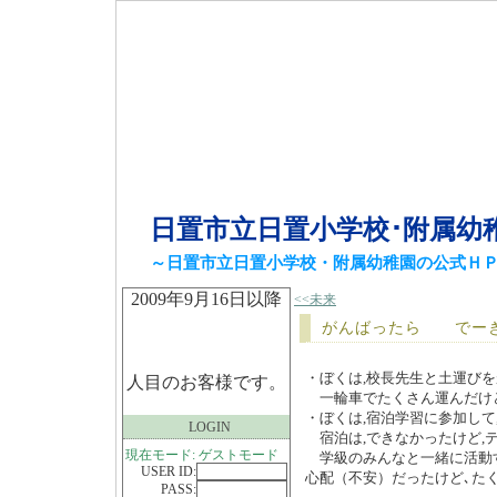
日置市立日置小学校･附属幼
～日置市立日置小学校・附属幼稚園の公式Ｈ
2009年9月16日以降
<<未来
がんばったら でー
・ぼくは,校長先生と土運び
人目のお客様です。
一輪車でたくさん運んだけど
・ぼくは,宿泊学習に参加して
LOGIN
宿泊は,できなかったけど,
現在モード: ゲストモード
学級のみんなと一緒に活動
USER ID:
心配（不安）だったけど､た
PASS: