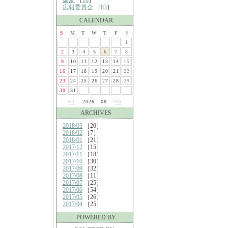
桑畑
［
28
］
広報委員会
［
83
］
CALENDAR
S
M
T
W
T
F
S
1
2
3
4
5
6
7
8
9
10
11
12
13
14
15
16
17
18
19
20
21
22
23
24
25
26
27
28
29
30
31
<<
2026 - 08
>>
ARCHIVES
2018/03
［20］
2018/02
［7］
2018/01
［21］
2017/12
［15］
2017/11
［18］
2017/10
［30］
2017/09
［32］
2017/08
［11］
2017/07
［25］
2017/06
［54］
2017/05
［26］
2017/04
［25］
POWERED BY