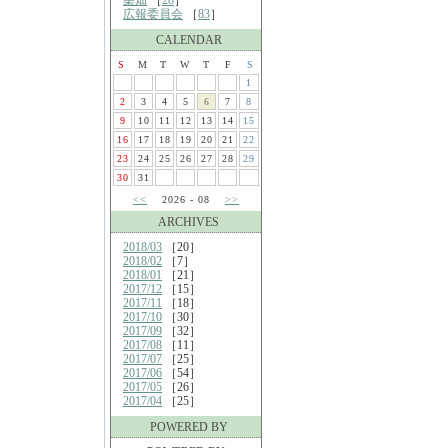
桑畑
［
28
］
広報委員会
［
83
］
CALENDAR
S
M
T
W
T
F
S
1
2
3
4
5
6
7
8
9
10
11
12
13
14
15
16
17
18
19
20
21
22
23
24
25
26
27
28
29
30
31
<<
2026 - 08
>>
ARCHIVES
2018/03
［20］
2018/02
［7］
2018/01
［21］
2017/12
［15］
2017/11
［18］
2017/10
［30］
2017/09
［32］
2017/08
［11］
2017/07
［25］
2017/06
［54］
2017/05
［26］
2017/04
［25］
POWERED BY