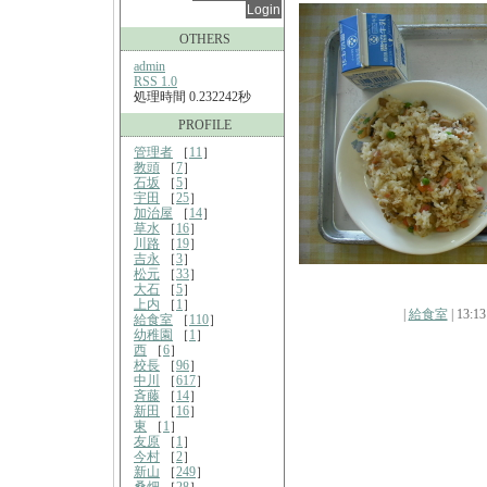
OTHERS
admin
RSS 1.0
処理時間 0.232242秒
PROFILE
管理者
［
11
］
教頭
［
7
］
石坂
［
5
］
宇田
［
25
］
加治屋
［
14
］
草水
［
16
］
川路
［
19
］
吉永
［
3
］
松元
［
33
］
大石
［
5
］
上内
［
1
］
|
給食室
| 13:13
給食室
［
110
］
幼稚園
［
1
］
西
［
6
］
校長
［
96
］
中川
［
617
］
斉藤
［
14
］
新田
［
16
］
東
［
1
］
友原
［
1
］
今村
［
2
］
新山
［
249
］