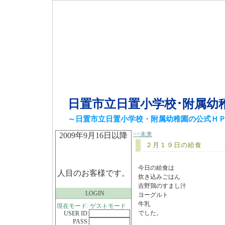
日置市立日置小学校･附属幼
～日置市立日置小学校・附属幼稚園の公式Ｈ
<<未来
2009年9月16日以降
２月１９日の給食
今日の給食は
人目のお客様です。
炊き込みごはん
吉野鶏のすまし汁
LOGIN
ヨーグルト
牛乳
現在モード: ゲストモード
でした。
USER ID:
PASS: