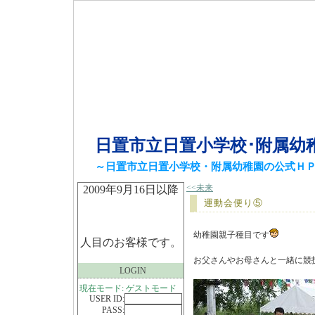
日置市立日置小学校･附属幼
～日置市立日置小学校・附属幼稚園の公式Ｈ
<<未来
2009年9月16日以降
運動会便り⑤
幼稚園親子種目です
人目のお客様です。
お父さんやお母さんと一緒に競
LOGIN
現在モード: ゲストモード
USER ID:
PASS: