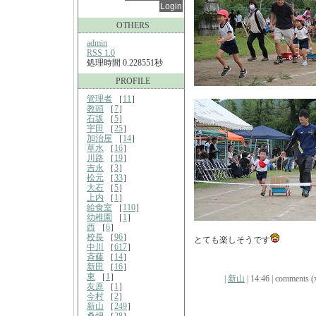
OTHERS
admin
RSS 1.0
処理時間 0.228551秒
PROFILE
管理者
［
11
］
教頭
［
7
］
石坂
［
5
］
宇田
［
25
］
加治屋
［
14
］
草水
［
16
］
川路
［
19
］
吉永
［
3
］
松元
［
33
］
大石
［
5
］
上内
［
1
］
給食室
［
110
］
幼稚園
［
1
］
西
［
6
］
校長
［
96
］
とても楽しそうです
中川
［
617
］
斉藤
［
14
］
新田
［
16
］
東
［
1
］
|
新山
| 14:46 | comments (x
友原
［
1
］
今村
［
2
］
新山
［
249
］