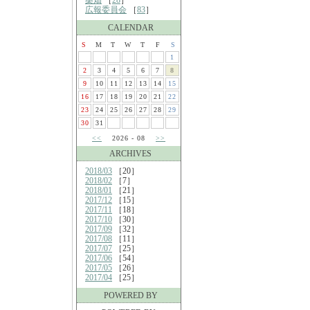
桑畑
［
28
］
広報委員会
［
83
］
CALENDAR
S
M
T
W
T
F
S
1
2
3
4
5
6
7
8
9
10
11
12
13
14
15
16
17
18
19
20
21
22
23
24
25
26
27
28
29
30
31
<<
2026 - 08
>>
ARCHIVES
2018/03
［20］
2018/02
［7］
2018/01
［21］
2017/12
［15］
2017/11
［18］
2017/10
［30］
2017/09
［32］
2017/08
［11］
2017/07
［25］
2017/06
［54］
2017/05
［26］
2017/04
［25］
POWERED BY