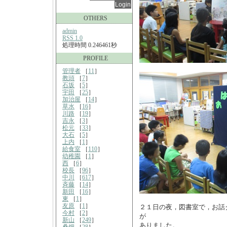
OTHERS
admin
RSS 1.0
処理時間 0.246461秒
PROFILE
管理者
［
11
］
教頭
［
7
］
石坂
［
5
］
宇田
［
25
］
加治屋
［
14
］
草水
［
16
］
川路
［
19
］
吉永
［
3
］
松元
［
33
］
大石
［
5
］
上内
［
1
］
給食室
［
110
］
幼稚園
［
1
］
西
［
6
］
校長
［
96
］
中川
［
617
］
斉藤
［
14
］
新田
［
16
］
東
［
1
］
友原
［
1
］
２１日の夜，図書室で，お話
今村
［
2
］
が
新山
［
249
］
ありました。