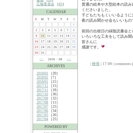
桑畑
［
28
］
広報委員会
［
83
］
普通の絵本や大型絵本の読み
くださいました。
CALENDAR
子どもたちもくいいるように
S
M
T
W
T
F
S
夜の読み聞かせ会もいいもの
1
2
3
4
5
6
7
8
前回の出校日の緑陰読書会と
9
10
11
12
13
14
15
いろいろな工夫をして読み聞
皆さんに
16
17
18
19
20
21
22
感謝です。
23
24
25
26
27
28
29
30
31
<<
2026 - 08
>>
|
校長
| 17:09 | comments (x
ARCHIVES
2018/03
［20］
2018/02
［7］
2018/01
［21］
2017/12
［15］
2017/11
［18］
2017/10
［30］
2017/09
［32］
2017/08
［11］
2017/07
［25］
2017/06
［54］
2017/05
［26］
2017/04
［25］
POWERED BY