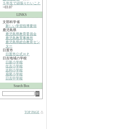
５年生で頑張りたいこと
>03.07
LINKS
文部科学省
新しい学習指導要領
鹿児島県
鹿児島県教育委員会
鹿児島教育事務所
鹿児島県総合教育セン
ター
日置市
日置市公式ＨＰ
日吉地域の学校
日新小学校
住吉小学校
吉利小学校
扇尾小学校
日吉中学校
Search Box
TOP PAGE
△