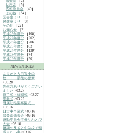
器楽部
［2］
幼稚園
［5］
広報委員会
［40］
その他
［54］
図書室より
［1］
保健室より
［3］
その他
［22］
お知らせ
［7］
平成28年度分
［190］
平成27年度分
［202］
平成26年度分
［206］
平成25年度分
［62］
平成24年度分
［139］
平成23年度分
［74］
平成22年度分
［20］
NEW ENTRIES
ありがとう日置小学
校・・・最後の更新
>03.28
先生方ありがとうござい
ました
>03.27
修了式・修園式
>03.27
卒業式
>03.22
附属幼稚園卒園式！
>03.16
日吉中卒業式
>03.16
器楽部発表会
>03.16
運動委員会主催なわとび
大会
>03.16
後期の反省と中学校で頑
張りたい事
>03.07