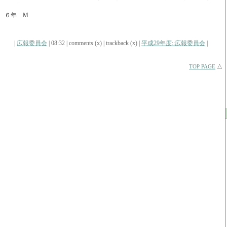
６年 M
|
広報委員会
| 08:32 | comments (x) | trackback (x) |
平成29年度::広報委員会
|
TOP PAGE
△