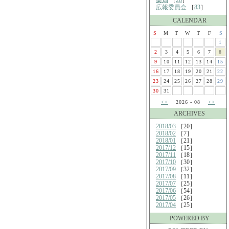
桑畑
［
28
］
広報委員会
［
83
］
CALENDAR
S
M
T
W
T
F
S
1
2
3
4
5
6
7
8
9
10
11
12
13
14
15
16
17
18
19
20
21
22
23
24
25
26
27
28
29
30
31
<<
2026 - 08
>>
ARCHIVES
2018/03
［20］
2018/02
［7］
2018/01
［21］
2017/12
［15］
2017/11
［18］
2017/10
［30］
2017/09
［32］
2017/08
［11］
2017/07
［25］
2017/06
［54］
2017/05
［26］
2017/04
［25］
POWERED BY