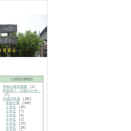
CATEGORIES
学校の基本情報
［2］
学校便り「日置のかぜ」
［7］
平成29年度
［282］
学校行事
［106］
１年生
［10］
２年生
［7］
３年生
［4］
４年生
［2］
５年生
［23］
６年生
［29］