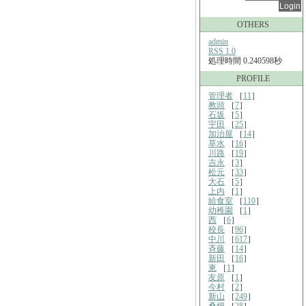
OTHERS
admin
RSS 1.0
処理時間 0.240598秒
PROFILE
管理者
［
11
］
教頭
［
7
］
石坂
［
5
］
宇田
［
25
］
加治屋
［
14
］
草水
［
16
］
川路
［
19
］
吉永
［
3
］
松元
［
33
］
大石
［
5
］
上内
［
1
］
給食室
［
110
］
幼稚園
［
1
］
西
［
6
］
校長
［
96
］
中川
［
617
］
斉藤
［
14
］
新田
［
16
］
東
［
1
］
友原
［
1
］
今村
［
2
］
新山
［
249
］