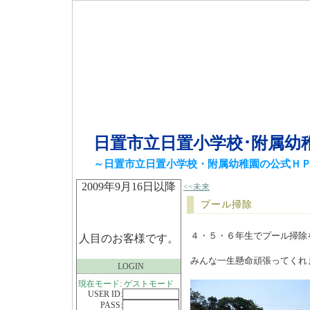
日置市立日置小学校･附属幼
～日置市立日置小学校・附属幼稚園の公式Ｈ
2009年9月16日以降
<<未来
プール掃除
４・５・６年生でプール掃除
人目のお客様です。
みんな一生懸命頑張ってくれ
LOGIN
現在モード: ゲストモード
USER ID:
PASS: