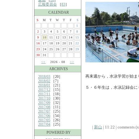
桑畑
［
28
］
広報委員会
［
83
］
CALENDAR
S
M
T
W
T
F
S
1
2
3
4
5
6
7
8
9
10
11
12
13
14
15
16
17
18
19
20
21
22
23
24
25
26
27
28
29
30
31
<<
2026 - 08
>>
ARCHIVES
再来週から，水泳学習が始ま
2018/03
［20］
2018/02
［7］
2018/01
［21］
５・６年生は，水泳記録会に
2017/12
［15］
2017/11
［18］
2017/10
［30］
2017/09
［32］
2017/08
［11］
2017/07
［25］
2017/06
［54］
2017/05
［26］
2017/04
［25］
|
新山
| 11:22 | comments (x)
POWERED BY