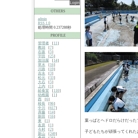
OTHERS
admin
RSS 1.0
処理時間 0.237288秒
PROFILE
管理者
［
11
］
教頭
［
7
］
石坂
［
5
］
宇田
［
25
］
加治屋
［
14
］
草水
［
16
］
川路
［
19
］
吉永
［
3
］
松元
［
33
］
大石
［
5
］
上内
［
1
］
給食室
［
110
］
幼稚園
［
1
］
西
［
6
］
校長
［
96
］
中川
［
617
］
斉藤
［
14
］
新田
［
16
］
葉っぱとヘドロだらけだった
東
［
1
］
友原
［
1
］
今村
［
2
］
子どもたちが頑張ってくれた
新山
［
249
］