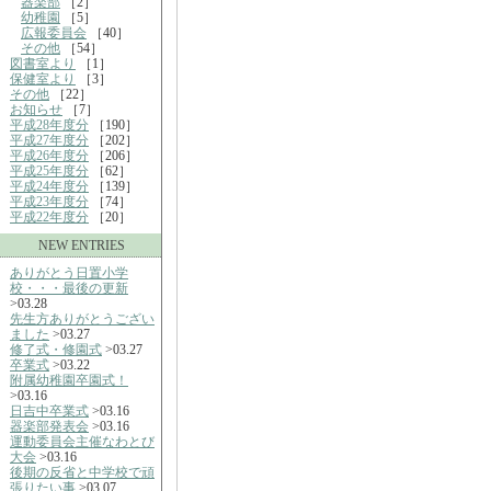
器楽部
［2］
幼稚園
［5］
広報委員会
［40］
その他
［54］
図書室より
［1］
保健室より
［3］
その他
［22］
お知らせ
［7］
平成28年度分
［190］
平成27年度分
［202］
平成26年度分
［206］
平成25年度分
［62］
平成24年度分
［139］
平成23年度分
［74］
平成22年度分
［20］
NEW ENTRIES
ありがとう日置小学
校・・・最後の更新
>03.28
先生方ありがとうござい
ました
>03.27
修了式・修園式
>03.27
卒業式
>03.22
附属幼稚園卒園式！
>03.16
日吉中卒業式
>03.16
器楽部発表会
>03.16
運動委員会主催なわとび
大会
>03.16
後期の反省と中学校で頑
張りたい事
>03.07