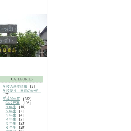
CATEGORIES
学校の基本情報
［2］
学校便り「日置のかぜ」
［7］
平成29年度
［282］
学校行事
［106］
１年生
［10］
２年生
［7］
３年生
［4］
４年生
［2］
５年生
［23］
６年生
［29］