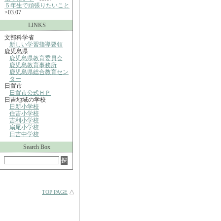
５年生で頑張りたいこと
>03.07
LINKS
文部科学省
新しい学習指導要領
鹿児島県
鹿児島県教育委員会
鹿児島教育事務所
鹿児島県総合教育セン
ター
日置市
日置市公式ＨＰ
日吉地域の学校
日新小学校
住吉小学校
吉利小学校
扇尾小学校
日吉中学校
Search Box
TOP PAGE
△