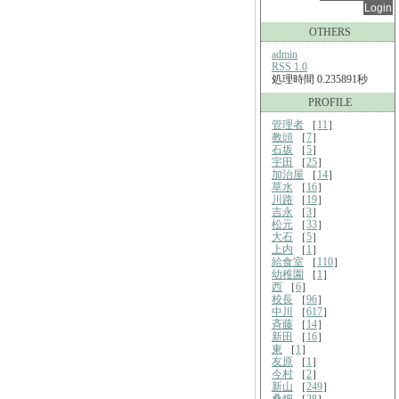
OTHERS
admin
RSS 1.0
処理時間 0.235891秒
PROFILE
管理者
［
11
］
教頭
［
7
］
石坂
［
5
］
宇田
［
25
］
加治屋
［
14
］
草水
［
16
］
川路
［
19
］
吉永
［
3
］
松元
［
33
］
大石
［
5
］
上内
［
1
］
給食室
［
110
］
幼稚園
［
1
］
西
［
6
］
校長
［
96
］
中川
［
617
］
斉藤
［
14
］
新田
［
16
］
東
［
1
］
友原
［
1
］
今村
［
2
］
新山
［
249
］