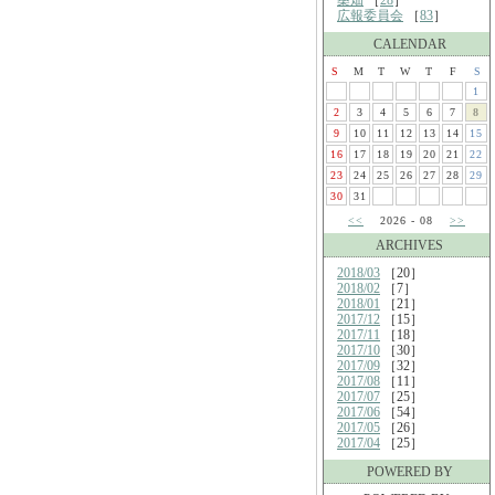
桑畑
［
28
］
広報委員会
［
83
］
CALENDAR
S
M
T
W
T
F
S
1
2
3
4
5
6
7
8
9
10
11
12
13
14
15
16
17
18
19
20
21
22
23
24
25
26
27
28
29
30
31
<<
2026 - 08
>>
ARCHIVES
2018/03
［20］
2018/02
［7］
2018/01
［21］
2017/12
［15］
2017/11
［18］
2017/10
［30］
2017/09
［32］
2017/08
［11］
2017/07
［25］
2017/06
［54］
2017/05
［26］
2017/04
［25］
POWERED BY