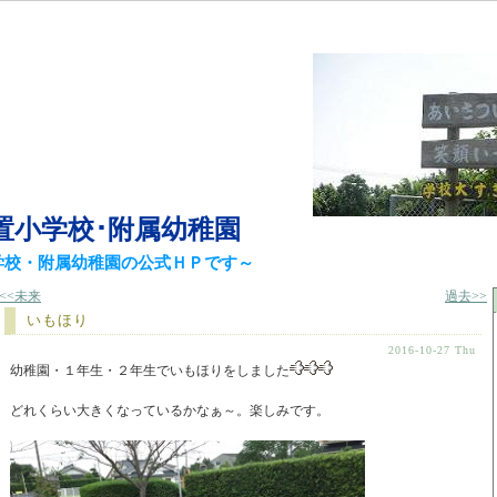
置小学校･附属幼稚園
学校・附属幼稚園の公式ＨＰです～
<<未来
過去>>
いもほり
2016-10-27 Thu
幼稚園・１年生・２年生でいもほりをしました
どれくらい大きくなっているかなぁ～。楽しみです。