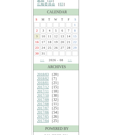
桑畑
［
28
］
広報委員会
［
83
］
CALENDAR
S
M
T
W
T
F
S
1
2
3
4
5
6
7
8
9
10
11
12
13
14
15
16
17
18
19
20
21
22
23
24
25
26
27
28
29
30
31
<<
2026 - 08
>>
ARCHIVES
2018/03
［20］
2018/02
［7］
2018/01
［21］
2017/12
［15］
2017/11
［18］
2017/10
［30］
2017/09
［32］
2017/08
［11］
2017/07
［25］
2017/06
［54］
2017/05
［26］
2017/04
［25］
POWERED BY