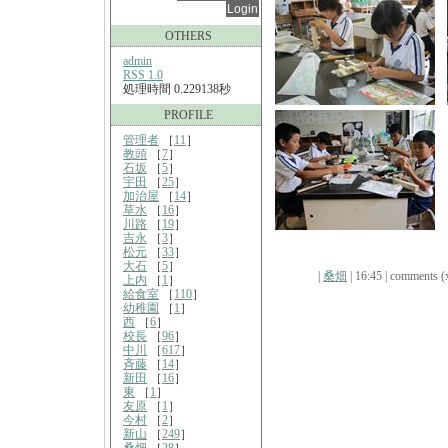
OTHERS
admin
RSS 1.0
処理時間 0.229138秒
PROFILE
管理者
［
11
］
教頭
［
7
］
石坂
［
5
］
宇田
［
25
］
加治屋
［
14
］
草水
［
16
］
川路
［
19
］
吉永
［
3
］
松元
［
33
］
大石
［
5
］
|
桑畑
| 16:45 | comments (x
上内
［
1
］
給食室
［
110
］
幼稚園
［
1
］
西
［
6
］
校長
［
96
］
中川
［
617
］
斉藤
［
14
］
新田
［
16
］
東
［
1
］
友原
［
1
］
今村
［
2
］
新山
［
249
］