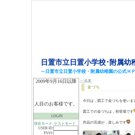
日置市立日置小学校･附属幼
～日置市立日置小学校・附属幼稚園の公式Ｈ
<<未来
2009年9月16日以降
金づち
今日は，図工で金づちを使いま
人目のお客様です。
図工での金づちは，初登場です
LOGIN
作品の完成が，楽しみです
現在モード: ゲストモード
USER ID:
PASS: