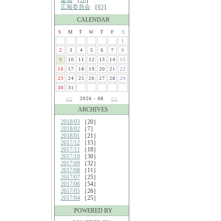
桑畑
［
28
］
広報委員会
［
83
］
CALENDAR
S
M
T
W
T
F
S
1
2
3
4
5
6
7
8
9
10
11
12
13
14
15
16
17
18
19
20
21
22
23
24
25
26
27
28
29
30
31
<<
2026 - 08
>>
ARCHIVES
2018/03
［20］
2018/02
［7］
2018/01
［21］
2017/12
［15］
2017/11
［18］
2017/10
［30］
2017/09
［32］
2017/08
［11］
2017/07
［25］
2017/06
［54］
2017/05
［26］
2017/04
［25］
POWERED BY