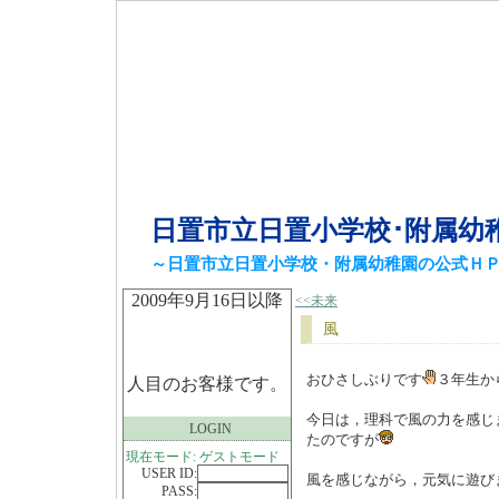
日置市立日置小学校･附属幼
～日置市立日置小学校・附属幼稚園の公式Ｈ
2009年9月16日以降
<<未来
風
おひさしぶりです
３年生か
人目のお客様です。
今日は，理科で風の力を感じ
LOGIN
たのですが
現在モード: ゲストモード
USER ID:
風を感じながら，元気に遊び
PASS: