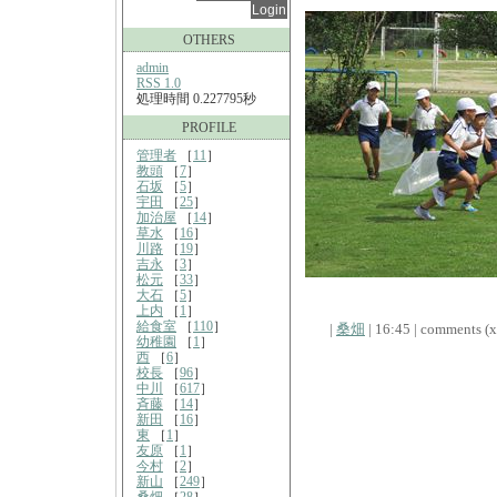
OTHERS
admin
RSS 1.0
処理時間 0.227795秒
PROFILE
管理者
［
11
］
教頭
［
7
］
石坂
［
5
］
宇田
［
25
］
加治屋
［
14
］
草水
［
16
］
川路
［
19
］
吉永
［
3
］
松元
［
33
］
大石
［
5
］
上内
［
1
］
給食室
［
110
］
|
桑畑
| 16:45 | comments (x)
幼稚園
［
1
］
西
［
6
］
校長
［
96
］
中川
［
617
］
斉藤
［
14
］
新田
［
16
］
東
［
1
］
友原
［
1
］
今村
［
2
］
新山
［
249
］