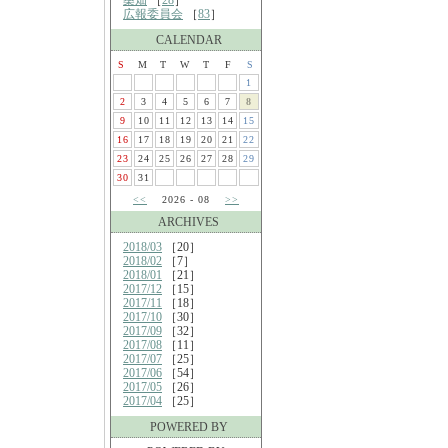
桑畑
［
28
］
広報委員会
［
83
］
CALENDAR
S
M
T
W
T
F
S
1
2
3
4
5
6
7
8
9
10
11
12
13
14
15
16
17
18
19
20
21
22
23
24
25
26
27
28
29
30
31
<<
2026 - 08
>>
ARCHIVES
2018/03
［20］
2018/02
［7］
2018/01
［21］
2017/12
［15］
2017/11
［18］
2017/10
［30］
2017/09
［32］
2017/08
［11］
2017/07
［25］
2017/06
［54］
2017/05
［26］
2017/04
［25］
POWERED BY