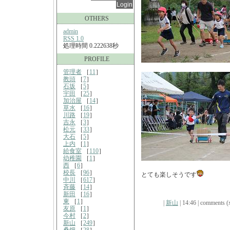
OTHERS
admin
RSS 1.0
処理時間 0.222638秒
PROFILE
管理者
［
11
］
教頭
［
7
］
石坂
［
5
］
宇田
［
25
］
加治屋
［
14
］
草水
［
16
］
川路
［
19
］
吉永
［
3
］
松元
［
33
］
大石
［
5
］
上内
［
1
］
給食室
［
110
］
幼稚園
［
1
］
西
［
6
］
校長
［
96
］
とても楽しそうです
中川
［
617
］
斉藤
［
14
］
新田
［
16
］
東
［
1
］
|
新山
| 14:46 | comments (x
友原
［
1
］
今村
［
2
］
新山
［
249
］