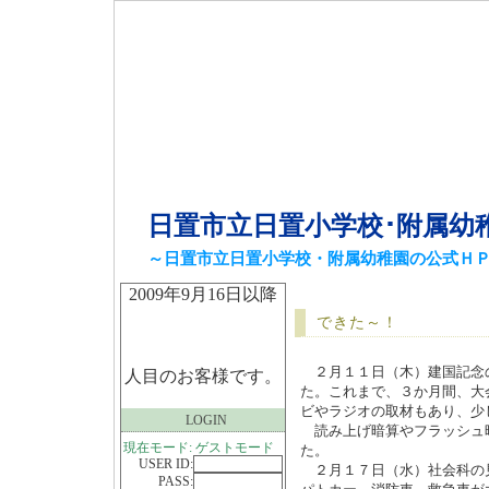
日置市立日置小学校･附属幼
～日置市立日置小学校・附属幼稚園の公式Ｈ
2009年9月16日以降
できた～！
２月１１日（木）建国記念
人目のお客様です。
た。これまで、３か月間、大
ビやラジオの取材もあり、少
LOGIN
読み上げ暗算やフラッシュ
現在モード: ゲストモード
た。
USER ID:
２月１７日（水）社会科の
PASS: