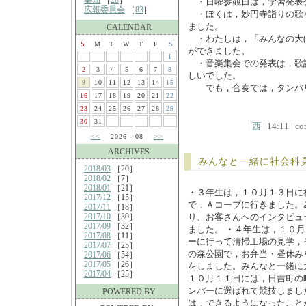
桑畑
［
28
］
・日曜参観日は，学習発表
広報委員会
［
83
］
・ぼくは，妙円寺詣りの歌
ました。
CALENDAR
・わたしは，「みんなの大
S
M
T
W
T
F
S
ができました。
1
・音楽集会での発表は，歌
2
3
4
5
6
7
8
しいでした。
9
10
11
12
13
14
15
でも，合奏では，タンバリ
16
17
18
19
20
21
22
23
24
25
26
27
28
29
30
31
|
西
| 14:11 | co
<<
2026 - 08
>>
ARCHIVES
みんなと一緒に社会科
2018/03
［20］
2018/02
［7］
2018/01
［21］
・３年生は，１０月１３日に
2017/12
［15］
で，Ａコープに行きました。
2017/11
［18］
2017/10
［30］
り、お客さんへのインタビュ
2017/09
［32］
ました。 ・４年生は，１０
2017/08
［11］
ーに行って清掃工場の見学
2017/07
［25］
の森公園で，お弁当・昼休み
2017/06
［54］
2017/05
［26］
をしました。みんなと一緒に
2017/04
［25］
１０月１１日には，日吉町の
ンバーに選ばれて競技しまし
POWERED BY
は，できるようになったこと