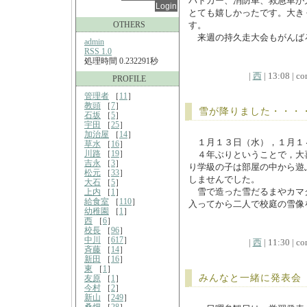
パトカー、消防車、救急車が
とても嬉しかったです。大き
OTHERS
す。
来週の持久走大会もがんば
admin
RSS 1.0
処理時間 0.232291秒
|
西
| 13:08 | co
PROFILE
管理者
［
11
］
教頭
［
7
］
雪が降りました・・・
石坂
［
5
］
宇田
［
25
］
加治屋
［
14
］
１月１３日（水），１月１
草水
［
16
］
川路
［
19
］
４年ぶりということで，大
吉永
［
3
］
り学級の子は部屋の中から遊
松元
［
33
］
しませんでした。
大石
［
5
］
雪で造った雪だるまやカマ
上内
［
1
］
給食室
［
110
］
入ってから二人で校庭の雪像
幼稚園
［
1
］
西
［
6
］
校長
［
96
］
中川
［
617
］
|
西
| 11:30 | co
斉藤
［
14
］
新田
［
16
］
東
［
1
］
みんなと一緒に発表会
友原
［
1
］
今村
［
2
］
新山
［
249
］