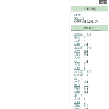
OTHERS
admin
RSS 1.0
処理時間 0.26116秒
PROFILE
管理者
［
11
］
教頭
［
7
］
石坂
［
5
］
宇田
［
25
］
加治屋
［
14
］
草水
［
16
］
川路
［
19
］
吉永
［
3
］
松元
［
33
］
大石
［
5
］
上内
［
1
］
給食室
［
110
］
幼稚園
［
1
］
西
［
6
］
校長
［
96
］
中川
［
617
］
斉藤
［
14
］
新田
［
16
］
東
［
1
］
友原
［
1
］
今村
［
2
］
新山
［
249
］