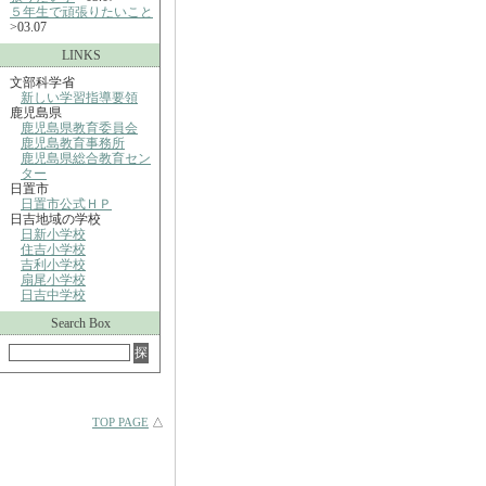
５年生で頑張りたいこと
>03.07
LINKS
文部科学省
新しい学習指導要領
鹿児島県
鹿児島県教育委員会
鹿児島教育事務所
鹿児島県総合教育セン
ター
日置市
日置市公式ＨＰ
日吉地域の学校
日新小学校
住吉小学校
吉利小学校
扇尾小学校
日吉中学校
Search Box
TOP PAGE
△