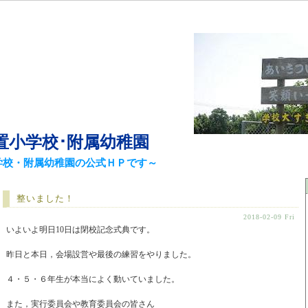
置小学校･附属幼稚園
学校・附属幼稚園の公式ＨＰです～
整いました！
2018-02-09 Fri
いよいよ明日10日は閉校記念式典です。
昨日と本日，会場設営や最後の練習をやりました。
４・５・６年生が本当によく動いていました。
また，実行委員会や教育委員会の皆さん