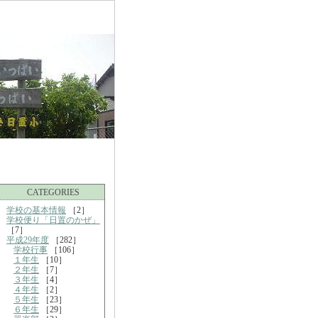
CATEGORIES
学校の基本情報
［2］
学校便り「日置のかぜ」
［7］
平成29年度
［282］
学校行事
［106］
１年生
［10］
２年生
［7］
３年生
［4］
４年生
［2］
５年生
［23］
６年生
［29］