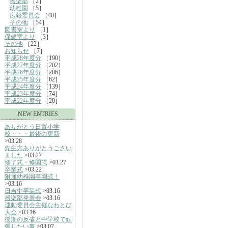
器楽部
［2］
幼稚園
［5］
広報委員会
［40］
その他
［54］
図書室より
［1］
保健室より
［3］
その他
［22］
お知らせ
［7］
平成28年度分
［190］
平成27年度分
［202］
平成26年度分
［206］
平成25年度分
［62］
平成24年度分
［139］
平成23年度分
［74］
平成22年度分
［20］
NEW ENTRIES
ありがとう日置小学
校・・・最後の更新
>03.28
先生方ありがとうござい
ました
>03.27
修了式・修園式
>03.27
卒業式
>03.22
附属幼稚園卒園式！
>03.16
日吉中卒業式
>03.16
器楽部発表会
>03.16
運動委員会主催なわとび
大会
>03.16
後期の反省と中学校で頑
張りたい事
>03.07