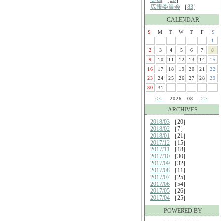
桑畑
［
28
］
広報委員会
［
83
］
CALENDAR
S
M
T
W
T
F
S
1
2
3
4
5
6
7
8
9
10
11
12
13
14
15
16
17
18
19
20
21
22
23
24
25
26
27
28
29
30
31
<<
2026 - 08
>>
ARCHIVES
2018/03
［20］
2018/02
［7］
2018/01
［21］
2017/12
［15］
2017/11
［18］
2017/10
［30］
2017/09
［32］
2017/08
［11］
2017/07
［25］
2017/06
［54］
2017/05
［26］
2017/04
［25］
POWERED BY