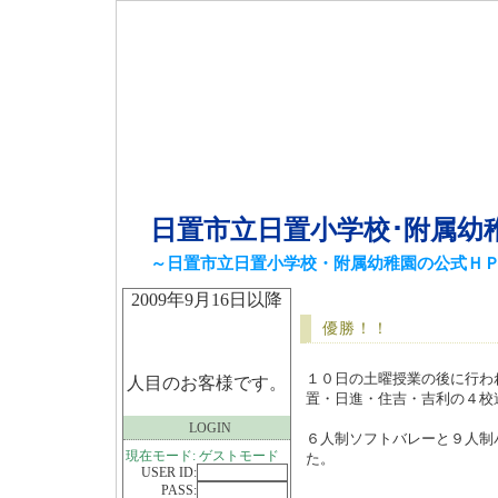
日置市立日置小学校･附属幼
～日置市立日置小学校・附属幼稚園の公式Ｈ
2009年9月16日以降
優勝！！
１０日の土曜授業の後に行わ
人目のお客様です。
置・日進・住吉・吉利の４校
LOGIN
６人制ソフトバレーと９人制
現在モード: ゲストモード
た。
USER ID:
PASS: