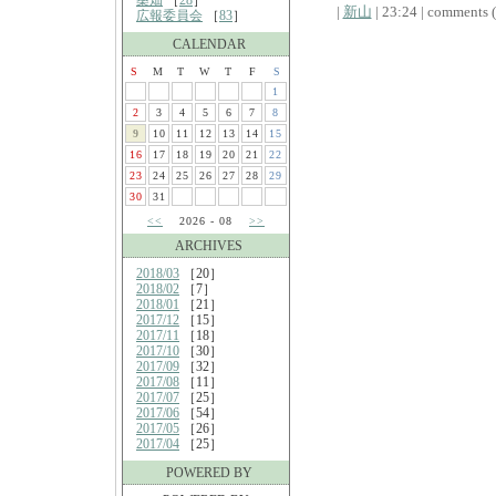
桑畑
［
28
］
|
新山
| 23:24 | comments (x
広報委員会
［
83
］
CALENDAR
S
M
T
W
T
F
S
1
2
3
4
5
6
7
8
9
10
11
12
13
14
15
16
17
18
19
20
21
22
23
24
25
26
27
28
29
30
31
<<
2026 - 08
>>
ARCHIVES
2018/03
［20］
2018/02
［7］
2018/01
［21］
2017/12
［15］
2017/11
［18］
2017/10
［30］
2017/09
［32］
2017/08
［11］
2017/07
［25］
2017/06
［54］
2017/05
［26］
2017/04
［25］
POWERED BY