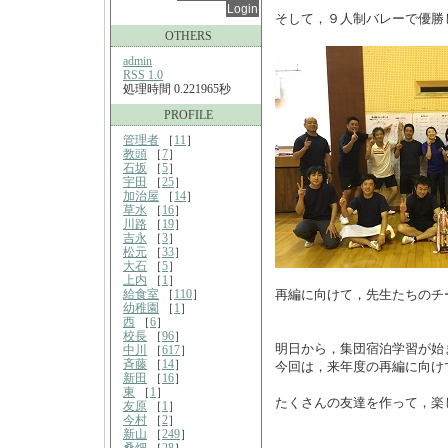
そして，９人制バレーで優勝
OTHERS
admin
RSS 1.0
処理時間 0.221965秒
PROFILE
管理者
［
11
］
教頭
［
7
］
石坂
［
5
］
宇田
［
25
］
加治屋
［
14
］
草水
［
16
］
川路
［
19
］
吉永
［
3
］
松元
［
33
］
大石
［
5
］
上内
［
1
］
給食室
［
110
］
再編に向けて，先生たちのチ
幼稚園
［
1
］
西
［
6
］
校長
［
96
］
明日から，集団宿泊学習が始
中川
［
617
］
斉藤
［
14
］
今回は，来年度の再編に向け
新田
［
16
］
東
［
1
］
たくさんの友達を作って，楽
友原
［
1
］
今村
［
2
］
新山
［
249
］