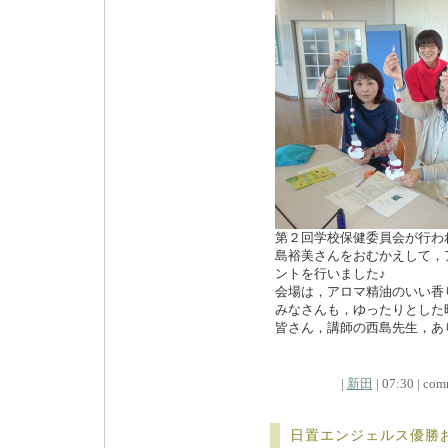
第２回学校保健委員会が行わ
島裕美さんをおむかえして，
ントを行いました♪
会場は，アロマ精油のいい香
みなさんも，ゆったりとした
皆さん，講師の西島先生，あ
|
新田
| 07:30 | comm
日置エンジェルス優勝