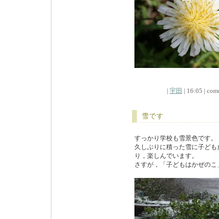
|
宇田
| 16:05 | comm
雪です
すっかり学校も雪景色です。
久しぶりに積った雪に子ども
り，楽しんでいます。
さすが，「子どもはかぜのこ