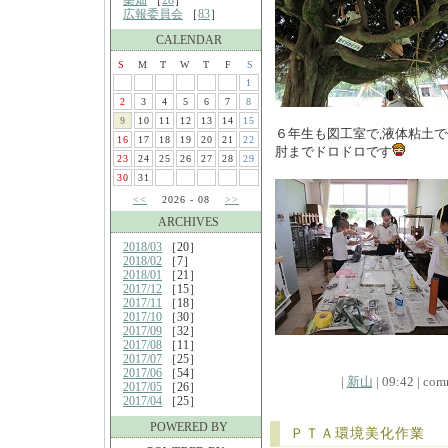
桑畑
［
28
］
広報委員会
［
83
］
CALENDAR
S
M
T
W
T
F
S
1
2
3
4
5
6
7
8
9
10
11
12
13
14
15
６年生も図工室で,液体粘土
16
17
18
19
20
21
22
肘までドロドロです
23
24
25
26
27
28
29
30
31
<<
2026 - 08
>>
ARCHIVES
2018/03
［20］
2018/02
［7］
2018/01
［21］
2017/12
［15］
2017/11
［18］
2017/10
［30］
2017/09
［32］
2017/08
［11］
2017/07
［25］
2017/06
［54］
|
新山
| 09:42 | comm
2017/05
［26］
2017/04
［25］
POWERED BY
ＰＴＡ環境美化作業