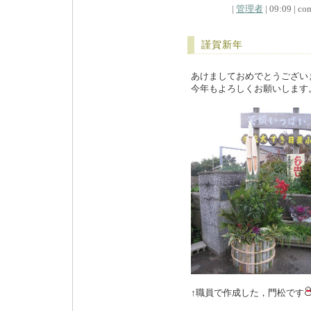
|
管理者
| 09:09 | com
謹賀新年
あけましておめでとうござい
今年もよろしくお願いします
↑職員で作成した，門松です