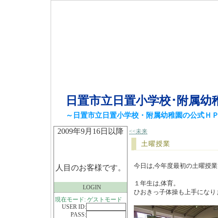
日置市立日置小学校･附属幼
～日置市立日置小学校・附属幼稚園の公式Ｈ
2009年9月16日以降
<<未来
土曜授業
今日は,今年度最初の土曜授
人目のお客様です。
１年生は,体育。
LOGIN
ひおきっ子体操も上手になり
現在モード: ゲストモード
USER ID:
PASS: