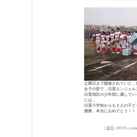
土曜日まで開催されていた，
女子の部で，日置エンジェル
日置地区の少年団に属してい
には，
日置小学校からも２人の子ど
優勝，本当におめでとう！！
|
新田
| 09:05 | comm