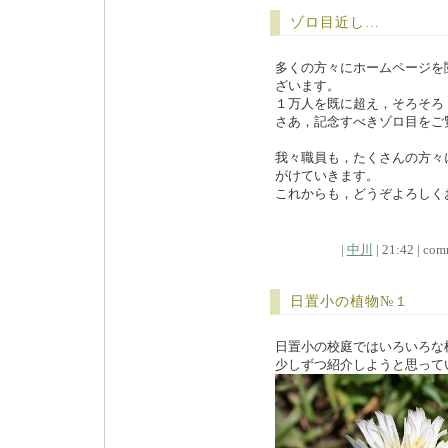
ゾロ目近し…
多くの方々にホームページを
ざいます。
１万人を既に超え，そろそろ
さあ，記念すべきゾロ目をご
我々職員も，たくさんの方々
がけていきます。
これからも，どうぞよろしくお願
|
中川
| 21:42 | comm
日置小の植物№１
日置小の校庭ではいろいろな
少しずつ紹介しようと思って