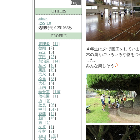
OTHERS
admin
RSS 1.0
処理時間 0.251086秒
PROFILE
管理者
［
11
］
教頭
［
7
］
４年生は,外で図工をしてい
石坂
［
5
］
木の周りにいろいろな物をつ
宇田
［
25
］
した。
加治屋
［
14
］
草水
［
16
］
みんな楽しそう
川路
［
19
］
吉永
［
3
］
松元
［
33
］
大石
［
5
］
上内
［
1
］
給食室
［
110
］
幼稚園
［
1
］
西
［
6
］
校長
［
96
］
中川
［
617
］
斉藤
［
14
］
新田
［
16
］
東
［
1
］
友原
［
1
］
今村
［
2
］
新山
［
249
］