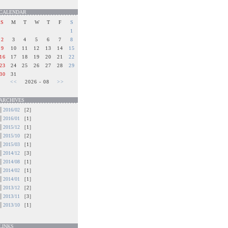
CALENDAR
S
M
T
W
T
F
S
1
2
3
4
5
6
7
8
9
10
11
12
13
14
15
16
17
18
19
20
21
22
23
24
25
26
27
28
29
30
31
<<
2026 - 08
>>
ARCHIVES
2016/02
［2］
2016/01
［1］
2015/12
［1］
2015/10
［2］
2015/03
［1］
2014/12
［3］
2014/08
［1］
2014/02
［1］
2014/01
［1］
2013/12
［2］
2013/11
［3］
2013/10
［1］
LINKS