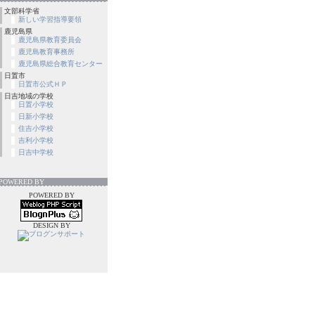
文部科学省
新しい学習指導要領
鹿児島県
鹿児島県教育委員会
鹿児島教育事務所
鹿児島県総合教育センター
日置市
日置市公式ＨＰ
日吉地域の学校
日置小学校
日新小学校
住吉小学校
吉利小学校
日吉中学校
POWERED BY
POWERED BY
DESIGN BY