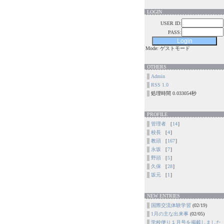
LOGIN
USER ID:
PASS:
Mode: ゲストモード
OTHERS
Admin
RSS 1.0
処理時間 0.033054秒
PROFILE
管理者
［
14
］
校長
［
4
］
教頭
［
167
］
永坂
［
7
］
野頭
［
5
］
久保
［
28
］
坂元
［
1
］
NEW ENTRIES
国際交流体験学習
(02/19)
1月の主な出来事
(02/05)
学校便り１月号を掲載しました