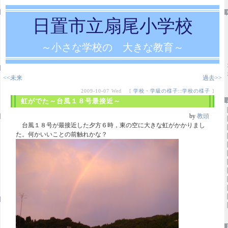
日置市立扇尾小学校
～小さな学校の 大きな教育～
<<未来
過去>>
2009-10-07 Wed [
学校・学級の様子::学校の様子
]
虹がでた～台風１８号最接近～
by
教頭
台風１８号が最接近した夕方６時，東の空に大きな虹がかかりまし
た。何かいいことの前触れかな？