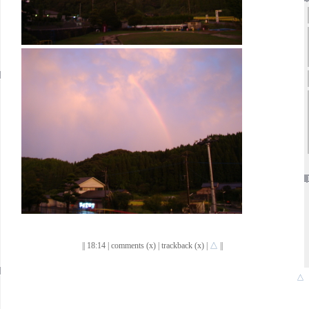
|| 18:14 | comments (x) | trackback (x) |
△
||
△