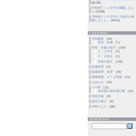
(01/20)
学校便り１２月号を掲載しまし
た
(12/08)
学校便り１０月号の２枚目を掲
載しました。
(10/22)
CATEGORIES
学校概要
［14］
研究・研修
［7］
学校・学級の様子
［114］
１・２年生
［1］
５・６年生
［1］
学校の様子
［110］
読書指導
［4］
保健指導・食育
［19］
事務関係・ＰＴＡ関係
［11］
お知らせ
［10］
その他
［12］
各学級の過年度記事
［12］
学校評価
［8］
校区の様子
［6］
学校だより
［28］
SEARCH BOX