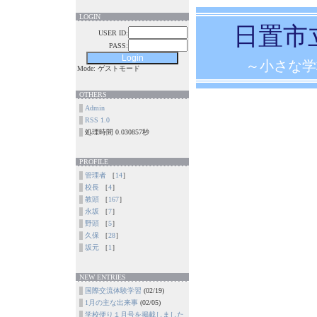
LOGIN
日置市
USER ID:
PASS:
～小さな学
Mode: ゲストモード
OTHERS
Admin
RSS 1.0
処理時間 0.030857秒
PROFILE
管理者
［
14
］
校長
［
4
］
教頭
［
167
］
永坂
［
7
］
野頭
［
5
］
久保
［
28
］
坂元
［
1
］
NEW ENTRIES
国際交流体験学習
(02/19)
1月の主な出来事
(02/05)
学校便り１月号を掲載しました