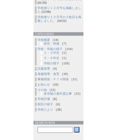
(01/20)
学校便り１２月号を掲載しまし
た
(12/08)
学校便り１０月号の２枚目を掲
載しました。
(10/22)
CATEGORIES
学校概要
［14］
研究・研修
［7］
学校・学級の様子
［114］
１・２年生
［1］
５・６年生
［1］
学校の様子
［110］
読書指導
［4］
保健指導・食育
［19］
事務関係・ＰＴＡ関係
［11］
お知らせ
［10］
その他
［12］
各学級の過年度記事
［12］
学校評価
［8］
校区の様子
［6］
学校だより
［28］
SEARCH BOX