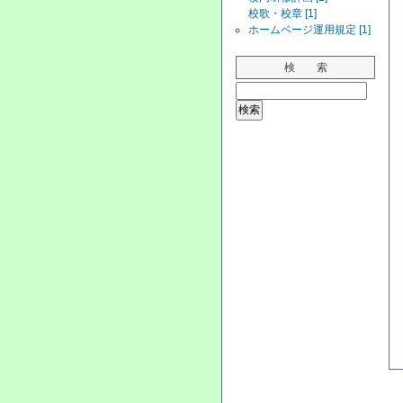
校歌・校章 [1]
ホームページ運用規定 [1]
検 索