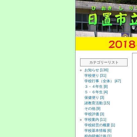
カテゴリーリスト
お知らせ [136]
学校便り [31]
学校行事（全体） [47]
３・４年生 [8]
５・６年生 [4]
保健便り [3]
諸教育活動 [15]
その他 [9]
学校評価 [3]
学校案内 [11]
学校経営の概要 [1]
学校基本情報 [6]
校内研修計画 [1]