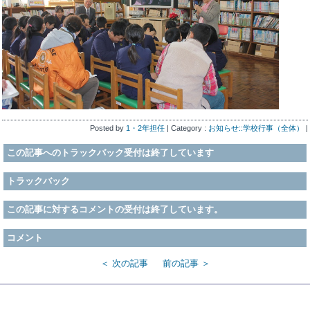
Posted by
1・2年担任
| Category :
お知らせ::学校行事（全体）
|
この記事へのトラックバック受付は終了しています
トラックバック
この記事に対するコメントの受付は終了しています。
コメント
＜ 次の記事
前の記事 ＞