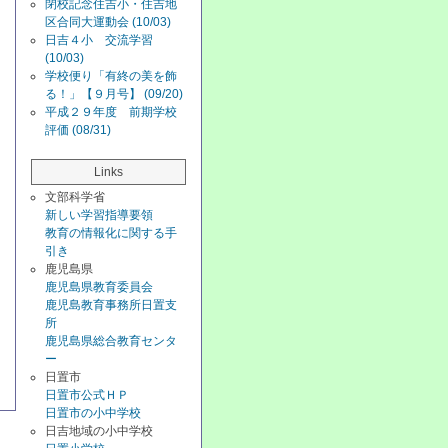
閉校記念住吉小・住吉地
区合同大運動会 (10/03)
日吉４小 交流学習
(10/03)
学校便り「有終の美を飾
る！」【９月号】 (09/20)
平成２９年度 前期学校
評価 (08/31)
Links
文部科学省
新しい学習指導要領
教育の情報化に関する手
引き
鹿児島県
鹿児島県教育委員会
鹿児島教育事務所日置支
所
鹿児島県総合教育センタ
ー
日置市
日置市公式ＨＰ
日置市の小中学校
日吉地域の小中学校