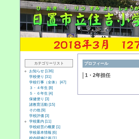
カテゴリーリスト
プロフィール
お知らせ [136]
1・2年担任
学校便り [31]
学校行事（全体） [47]
３・４年生 [8]
５・６年生 [4]
保健便り [3]
諸教育活動 [15]
その他 [9]
学校評価 [3]
学校案内 [11]
学校経営の概要 [1]
学校基本情報 [6]
校内研修計画 [1]