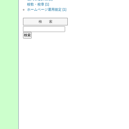
校歌・校章 [1]
ホームページ運用規定 [1]
検 索