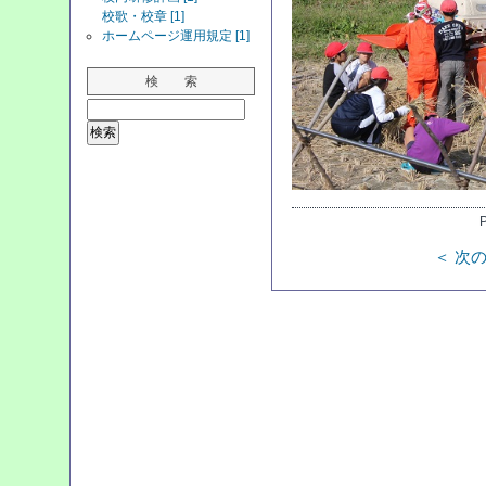
校歌・校章 [1]
ホームページ運用規定 [1]
検 索
＜ 次