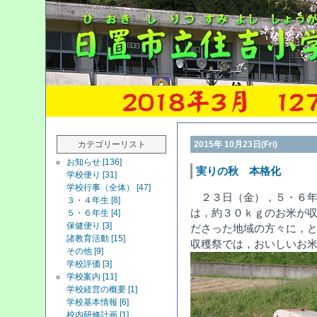
カテゴリーリスト
2015年 10月23日(Fri)
お知らせ [136]
実りの秋 本格化
学校便り [31]
学校行事（全体） [47]
２３日（金），５・６年
３・４年生 [8]
は，約３０ｋｇのお米が
５・６年生 [4]
保健便り [3]
ださった地域の方々に，
諸教育活動 [15]
収穫祭では，おいしいお
その他 [9]
学校評価 [3]
学校案内 [11]
学校経営の概要 [1]
学校基本情報 [6]
校内研修計画 [1]