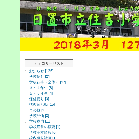
カテゴリーリスト
お知らせ [136]
学校便り [31]
学校行事（全体） [47]
３・４年生 [8]
５・６年生 [4]
保健便り [3]
諸教育活動 [15]
その他 [9]
学校評価 [3]
学校案内 [11]
学校経営の概要 [1]
学校基本情報 [6]
校内研修計画 [1]