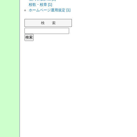
校歌・校章 [1]
ホームページ運用規定 [1]
検 索