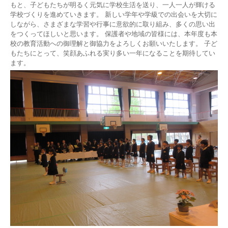
もと、子どもたちが明るく元気に学校生活を送り、一人一人が輝ける
学校づくりを進めていきます。 新しい学年や学級での出会いを大切に
しながら、さまざまな学習や行事に意欲的に取り組み、多くの思い出
をつくってほしいと思います。 保護者や地域の皆様には、本年度も本
校の教育活動への御理解と御協力をよろしくお願いいたします。 子ど
もたちにとって、笑顔あふれる実り多い一年になることを期待してい
ます。