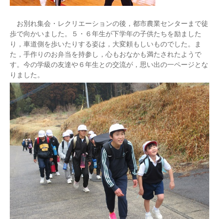
お別れ集会・レクリエーションの後，都市農業センターまで徒
歩で向かいました。５・６年生が下学年の子供たちを励ました
り，車道側を歩いたりする姿は，大変頼もしいものでした。ま
た，手作りのお弁当を持参し，心もおなかも満たされたようで
す。今の学級の友達や６年生との交流が，思い出の一ページとな
りました。