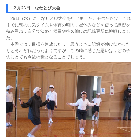
２月26日 なわとび大会
26日（水）に，なわとび大会を行いました。子供たちは，これ
までに朝の元気タイムや体育の時間，昼休みなどを使って練習を
積み重ね，自分で決めた種目や持久跳びの記録更新に挑戦しまし
た。
本番では，目標を達成したり，思うように記録が伸びなかった
りとそれぞれだったようですが，この時に感じた思いは，どの子
供にとても今後の糧となることでしょう。