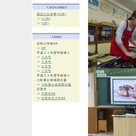
CATEGORIES
最近の出来事(95件)
⇒
(15件)
⇒
(1件)
LINKS
吉利小学校HP
⇒
HP
平成２１年度学校便り
⇒
４月号
⇒
５月号
⇒
６月号
⇒
７月号
平成２２年度学校便り
小松屋お仮屋跡古書
⇒
小松屋お仮屋跡古書
日置市
⇒
日置市HP
⇒
日置市立小中HP