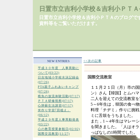
日置市立吉利小学校＆吉利小ＰＴＡ
日置市立吉利小学校＆吉利小ＰＴＡのブログで
資料等をご覧いただけます。
<<次の記事
NEW ENTRIES
平成３０年度 人事異動に
ついて(03/22)
国際交流教室
日吉地域小学校水泳記録会
(07/26)
PTA親子ふれあいキャンプ
１１月２１日（月）市の国
(07/26)
ン）さん【韓国】とムハマ
稚魚の放流体験活動(07/17)
二人を迎えての交流教室を
ＰＴＡ研修視察(07/17)
5～6年生は，韓国の食べ
心肺蘇生法講習(07/17)
料理「チヂミ」作りに挑戦
米作り学習｢田植え」
(06/12)
ミに舌鼓をうちました。
平成２９年度人事異動発表
また，1～4年生はマレー
(03/22)
を聞きました。「人はオラ
心の教育授業参観日(02/02)
っぱなしの1時間でした。
国際交流教室(11/27)